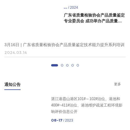
中科检测可开展立式车床质量
中科检测可开展石灰竖窑质量
/ 2024
03-18
鉴定服务。
鉴定服务。
广东省质量检验协会产品质量鉴定
专业委员会 成功举办产品质量鉴
定通用知识培训班
3月16日 | 广东省质量检验协会产品质量鉴定技术能力提升系列培训
2024.03.14
2
风电项目质量鉴定
蒸汽发生器质量鉴定
在风电项目质量鉴定案件中，
蒸汽发生器又称为小型蒸汽锅
中科检测可开展风电项目质量
炉，是指利用电磁感应把水加
鉴定服务。
热成为蒸汽的机械设备。在蒸
汽发生器质量鉴定案件中，中
科检测可开展蒸汽发生器质量
通知公告
更多
鉴定服务。
湛江港霞山港区101#～102#泊位、港池和
400#~411#泊位、港池维护疏浚工程环境影
响评价信息公开
换热器质量鉴定
水轮机质量鉴定
08-17
换热器是将热流体的部分热量
在水轮机质量鉴定案件中，中
/ 2023
传递给冷流体的设备，即在一
科检测可开展水轮机质量鉴定