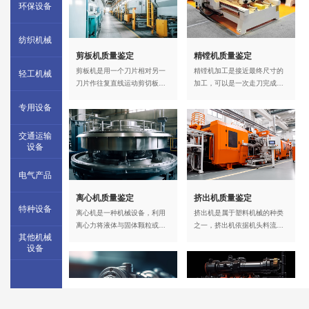
环保设备
纺织机械
剪板机质量鉴定
精镗机质量鉴定
​剪板机是用一个刀片相对另一
精镗机加工是接近最终尺寸的
轻工机械
刀片作往复直线运动剪切板材
加工，可以是一次走刀完成，
的机器。中科检测开展剪板机
也可以是几次。在精镗机质量
专用设备
质量鉴定服务，具备司法鉴定
鉴定案件中，中科检测可开展
资质能力。
精镗机质量鉴定服务。
交通运输
设备
电气产品
离心机质量鉴定
挤出机质量鉴定
特种设备
离心机是一种机械设备，利用
挤出机是属于塑料机械的种类
离心力将液体与固体颗粒或液
之一，挤出机依据机头料流方
其他机械
体与液体的混合物中的各组分
向以及螺杆中心线的夹角，可
设备
分离出来。中科检测开展离心
以将机头分成直角机头和斜角
机质量鉴定服务。
机头等。中科检测开展挤出机
质量鉴定服务。