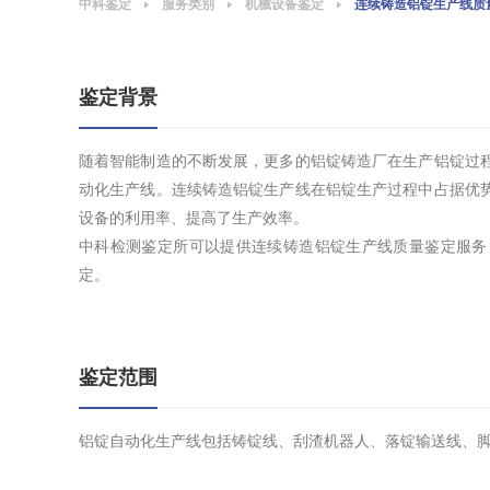
中科鉴定
服务类别
机械设备鉴定
连续铸造铝锭生产线质
鉴定背景
随着智能制造的不断发展，更多的铝锭铸造厂在生产铝锭过
动化生产线。连续铸造铝锭生产线在铝锭生产过程中占据优
设备的利用率、提高了生产效率。
中科检测鉴定所可以提供连续铸造铝锭生产线质量鉴定服务
定。
鉴定范围
铝锭自动化生产线包括铸锭线、刮渣机器人、落锭输送线、