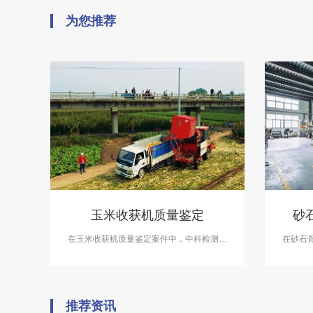
为您推荐
玉米收获机质量鉴定
砂
在玉米收获机质量鉴定案件中，中科检测可
在砂石
开展玉米收获机质量鉴定服务。
测可开
推荐资讯