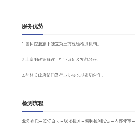
服务优势
1.国科控股旗下独立第三方检验检测机构。
2.丰富的政策解读、行业调研及实战经验。
3.与相关政府部门及行业协会长期密切合作。
检测流程
业务委托→签订合同→现场检测→编制检测报告→内部评审