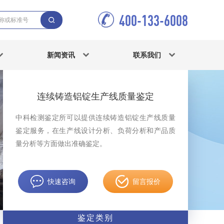
400-133-6008
新闻资讯
联系我们
连续铸造铝锭生产线质量鉴定
中科检测鉴定所可以提供连续铸造铝锭生产线质量
鉴定服务，在生产线设计分析、负荷分析和产品质
量分析等方面做出准确鉴定。
快速咨询
留言报价
鉴定类别