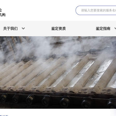
位
机构
关于我们
鉴定资质
鉴定指南