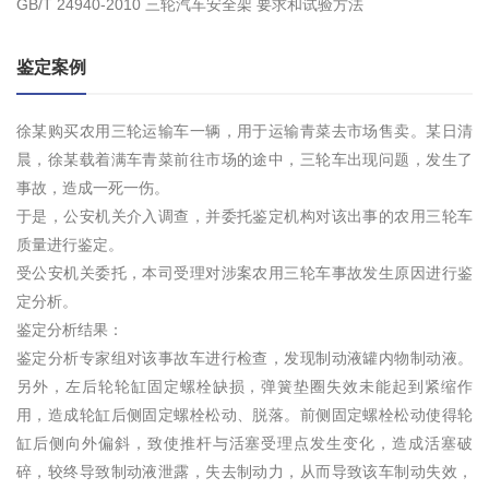
GB/T 24940-2010 三轮汽车安全架 要求和试验方法
鉴定案例
徐某购买农用三轮运输车一辆，用于运输青菜去市场售卖。某日清
晨，徐某载着满车青菜前往市场的途中，三轮车出现问题，发生了
事故，造成一死一伤。
于是，公安机关介入调查，并委托鉴定机构对该出事的农用三轮车
质量进行鉴定。
受公安机关委托，本司受理对涉案农用三轮车事故发生原因进行鉴
定分析。
鉴定分析结果：
鉴定分析专家组对该事故车进行检查，发现制动液罐内物制动液。
另外，左后轮轮缸固定螺栓缺损，弹簧垫圈失效未能起到紧缩作
用，造成轮缸后侧固定螺栓松动、脱落。前侧固定螺栓松动使得轮
缸后侧向外偏斜，致使推杆与活塞受理点发生变化，造成活塞破
碎，较终导致制动液泄露，失去制动力，从而导致该车制动失效，