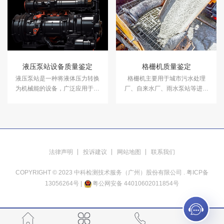
质量鉴定服务。
液压泵站设备质量鉴定
格栅机质量鉴定
​液压泵站是一种将液体压力转换
格栅机主要用于城市污水处理
为机械能的设备，广泛应用于机
厂、自来水厂、雨水泵站等进水
械、航空、船舶、工业等领域。
渠（井），拦截水中的漂浮物，
中科检测开展液压泵站设备质量
保证水泵和后续工序的正常运
鉴定服务。
行。中科检测开展格栅机质量鉴
定服务。
法律声明
投诉建议
网站地图
联系我们
COPYRIGHT © 2023 中科检测技术服务（广州）股份有限公司 .
粤ICP备
13056264号
|
粤公网安备 44010602011854号