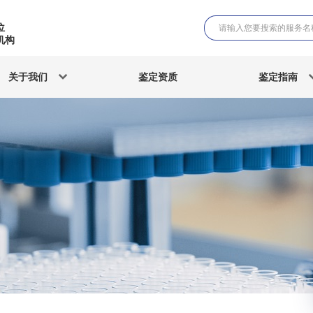
位
机构
关于我们
鉴定资质
鉴定指南