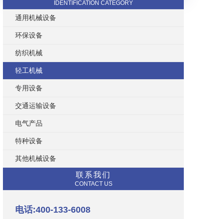
IDENTIFICATION CATEGORY
通用机械设备
环保设备
纺织机械
轻工机械
专用设备
交通运输设备
电气产品
特种设备
其他机械设备
联系我们
CONTACT US
电话:400-133-6008