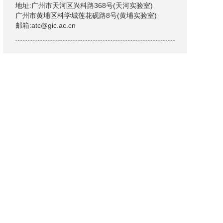
地址:广州市天河区兴科路368号(天河实验室)
广州市黄埔区科学城莲花砚路8号(黄埔实验室)
邮箱:atc@gic.ac.cn