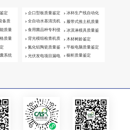
鉴定
企口型板质量鉴定
冰杯生产线自动化
设备质量鉴定
保设备质
全自动水基清洗机
履带式推土机质量
质量鉴定
鉴定
能质量
食用菌品种专利侵
冰淇淋模具质量鉴
权鉴定
定
格质量
背光模组检查机质
木材树龄鉴定
量鉴定
定
氮化铝陶瓷质量鉴
平板电脑质量鉴定
定
囊系统
橱柜质量鉴定
光伏发电项目漏电
原因鉴定