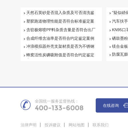
天然石英砂是否混入杂质及可否清洗鉴
"疑似硝
定案例
鉴定案例
塑胶跑道物理性能是否符合标准鉴定案
汽车扶手
例
例
含驻极熔喷PP料杂质含量是否符合出厂
KN95口
标准鉴定案例
质量鉴定
合成纤维含油率是否符合约定鉴定案例
硒鼓墨粉
冲浪模拟器外壳支架材质是否为不锈钢
镁合金板
鉴定案例
防腐瓦膨
蜂窝活性炭碘吸附值是否符合约定鉴定
案例
全国统一服务监督热线：
在线咨询
400-133-6008
法律声明
投诉建议
网站地图
联系我们