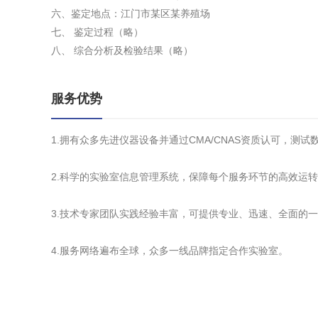
六、鉴定地点：江门市某区某养殖场
七、 鉴定过程（略）
八、 综合分析及检验结果（略）
服务优势
1.拥有众多先进仪器设备并通过CMA/CNAS资质认可，测
2.科学的实验室信息管理系统，保障每个服务环节的高效运
3.技术专家团队实践经验丰富，可提供专业、迅速、全面的
4.服务网络遍布全球，众多一线品牌指定合作实验室。