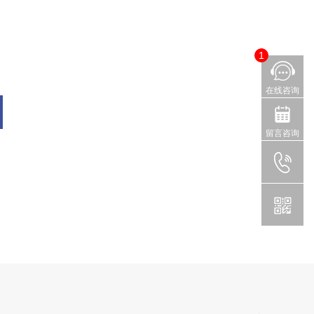
1
在线咨询
留言咨询