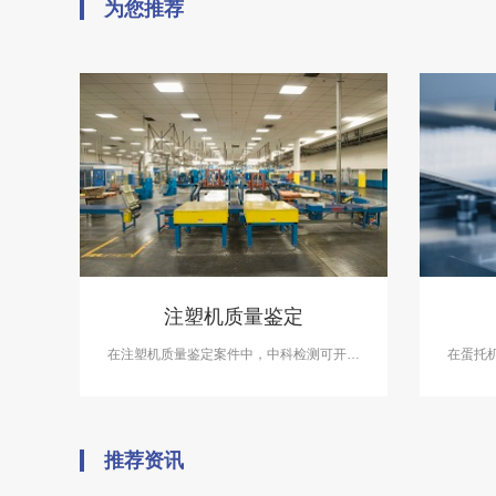
为您推荐
注塑机质量鉴定
在注塑机质量鉴定案件中，中科检测可开展
在蛋托
注塑机质量鉴定服务。
推荐资讯