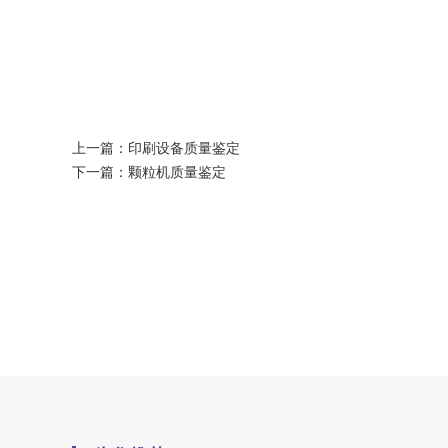
上一篇：
印刷设备质量鉴定
下一篇：
颗粒机质量鉴定