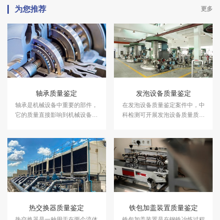
为您推荐
更多
轴承质量鉴定
发泡设备质量鉴定
轴承是机械设备中重要的部件，
在发泡设备质量鉴定案件中，中
它的质量直接影响到机械设备的
科检测可开展发泡设备质量质量
使用寿命和效率。在轴承质量鉴
鉴定服务。
定案件中，中科检测可开展轴承
质量鉴定服务。
热交换器质量鉴定
铁包加盖装置质量鉴定
热交换器是一种用于在两个流体
​铁包加盖装置是在钢铁冶炼过程