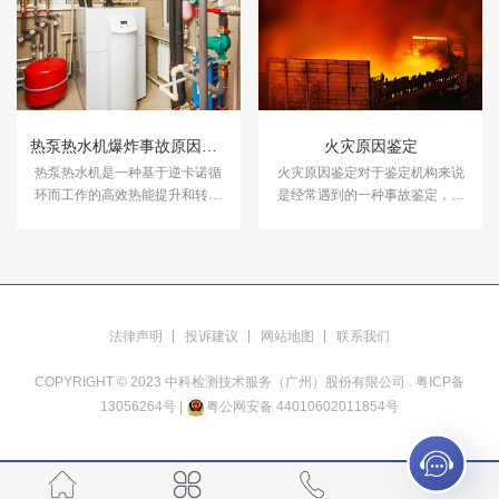
务。
热泵热水机爆炸事故原因鉴定
火灾原因鉴定
热泵热水机是一种基于逆卡诺循
​火灾原因鉴定对于鉴定机构来说
环而工作的高效热能提升和转移
是经常遇到的一种事故鉴定，火
装置。中科检测开展热泵热水机
灾原因鉴定是一个统称：具体可
爆炸事故原因鉴定服务。
以细分为：火灾起火点鉴定、火
灾物证鉴定、火灾后鉴定、火灾
后价值评估鉴定等。
法律声明
投诉建议
网站地图
联系我们
COPYRIGHT © 2023 中科检测技术服务（广州）股份有限公司 .
粤ICP备
13056264号
|
粤公网安备 44010602011854号