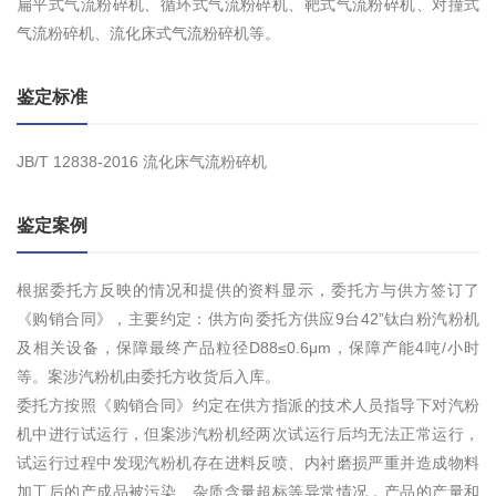
扁平式气流粉碎机、循环式气流粉碎机、靶式气流粉碎机、对撞式
气流粉碎机、流化床式气流粉碎机等。
鉴定标准
JB/T 12838-2016 流化床气流粉碎机
鉴定案例
根据委托方反映的情况和提供的资料显示，委托方与供方签订了
《购销合同》，主要约定：供方向委托方供应9台42”钛白粉汽粉机
及相关设备，保障最终产品粒径D88≤0.6μm，保障产能4吨/小时
等。案涉汽粉机由委托方收货后入库。
委托方按照《购销合同》约定在供方指派的技术人员指导下对汽粉
机中进行试运行，但案涉汽粉机经两次试运行后均无法正常运行，
试运行过程中发现汽粉机存在进料反喷、内衬磨损严重并造成物料
加工后的产成品被污染、杂质含量超标等异常情况，产品的产量和