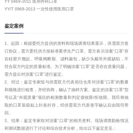
YY 0469-2011 医用外科口罩
YY/T 0969-2013 一次性使用医用口罩
鉴定案例
1、起因：根据委托方提供的资料和现场调查结果显示，供需双方签
订协议，需方委托供方按标准要求生产口罩。需方表示涉案“口罩”存
在硅胶片翘起、呼吸阀断裂、滤料漏包，缺少头戴等外观缺陷，不
符合双方约定的质量标准。为了明确涉案“口罩”是否存在质量问题，
需方提出对涉案“口罩”进行鉴定。
2、经过：鉴定专家组与供需双方代表前往仓库对涉案“口罩”的数量
和规格进行核查，并经协商，确认了抽样方案、鉴定的涉案“口罩”型
号以及“外观质量”项目的检测数量和判定接收限/拒收限。我司将抽
取的口罩装箱贴上封条封存，经供需双方代表签字确认后由我司带
回。
3、结果：鉴定专家组对涉案“口罩”的相关资料、现场调查勘验情况
和测试数据进行了讨论和综合技术分析，给出以下鉴定意见：