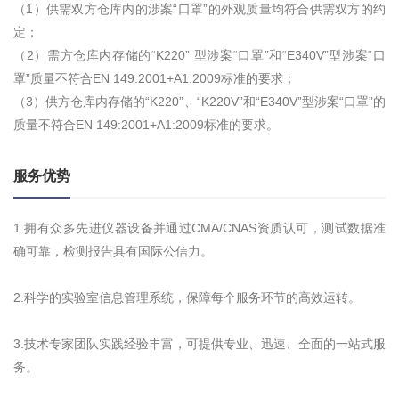
（1）供需双方仓库内的涉案“口罩”的外观质量均符合供需双方的约
定；
（2）需方仓库内存储的“K220” 型涉案“口罩”和“E340V”型涉案“口
罩”质量不符合EN 149:2001+A1:2009标准的要求；
（3）供方仓库内存储的“K220”、“K220V”和“E340V”型涉案“口罩”的
质量不符合EN 149:2001+A1:2009标准的要求。
服务优势
1.拥有众多先进仪器设备并通过CMA/CNAS资质认可，测试数据准
确可靠，检测报告具有国际公信力。
2.科学的实验室信息管理系统，保障每个服务环节的高效运转。
3.技术专家团队实践经验丰富，可提供专业、迅速、全面的一站式服
务。