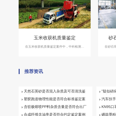
玉米收获机质量鉴定
砂
在玉米收获机质量鉴定案件中，中科检测可
在砂石
开展玉米收获机质量鉴定服务。
测可开
推荐资讯
天然石英砂是否混入杂质及可否清洗鉴
"疑似硝
定案例
鉴定案例
塑胶跑道物理性能是否符合标准鉴定案
汽车扶手
例
例
含驻极熔喷PP料杂质含量是否符合出厂
KN95口
标准鉴定案例
质量鉴定
合成纤维含油率是否符合约定鉴定案例
硒鼓墨粉