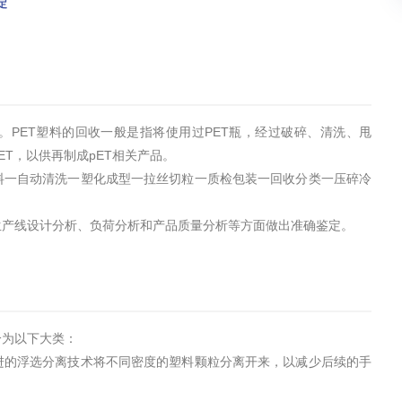
定
。PET塑料的回收一般是指将使用过PET瓶，经过破碎、清洗、甩
T，以供再制成pET相关产品。
料一自动清洗一塑化成型一拉丝切粒一质检包装一回收分类一压碎冷
生产线设计分析、负荷分析和产品质量分析等方面做出准确鉴定。
分为以下大类：
进的浮选分离技术将不同密度的塑料颗粒分离开来，以减少后续的手