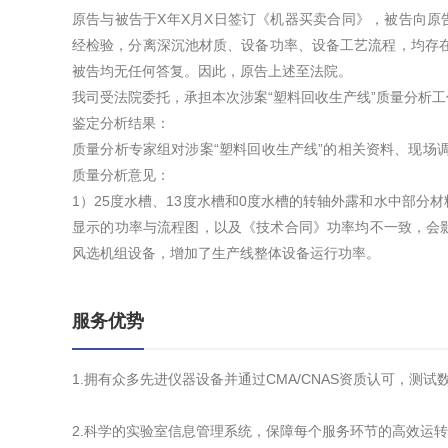
原告与被告于X年X月X日签订《机器买卖合同》，被告向原
经检验，分离深沉池材质、设备功率、设备工艺流程，均存
被告均无任何答复。因此，原告上述至法院。
我司受法院委托，承担本次涉案“塑料回收生产线”质量分析工
鉴定分析结果：
质量分析专家组对涉案“塑料回收生产线”的相关资料、现场
质量分析意见：
1）25度水槽、13度水槽和0度水槽的转轴外露和水中部分
显示的功率与流程图，以及《技术合同》功率均不一致，会
风选机组设备，增加了生产线整体设备运行功率。
服务优势
1.拥有众多先进仪器设备并通过CMA/CNAS资质认可，测
2.科学的实验室信息管理系统，保障每个服务环节的高效运