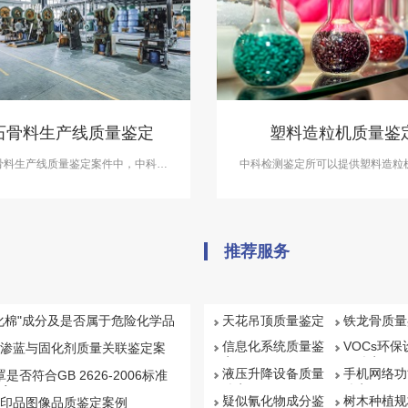
石骨料生产线质量鉴定
塑料造粒机质量鉴
骨料生产线质量鉴定案件中，中科检
中科检测鉴定所可以提供塑料造粒
展砂石骨料生产线质量鉴定服务。
定服务，在产品设计分析、负荷分
质量分析等方面做出准确鉴
推荐服务
化棉"成分及是否属于危险化学品
天花吊顶质量鉴定
铁龙骨质量
信息化系统质量鉴
VOCs环
渗蓝与固化剂质量关联鉴定案
定
量鉴定
液压升降设备质量
手机网络功
罩是否符合GB 2626-2006标准
鉴定
鉴定
案例
疑似氰化物成分鉴
树木种植规
印品图像品质鉴定案例