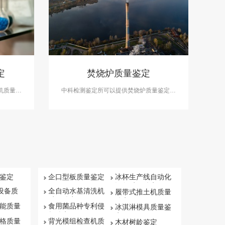
定
焚烧炉质量鉴定
机质量鉴
中科检测鉴定所可以提供焚烧炉质量鉴定服
析和产品
务，在产品设计分析、产品负荷分析和产品
定。
质量分析等方面做出准确鉴定。
鉴定
企口型板质量鉴定
冰杯生产线自动化
设备质量鉴定
保设备质
全自动水基清洗机
履带式推土机质量
质量鉴定
鉴定
能质量
食用菌品种专利侵
冰淇淋模具质量鉴
权鉴定
定
格质量
背光模组检查机质
木材树龄鉴定