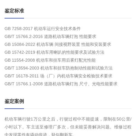
鉴定标准
GB 7258-2017 机动车运行安全技术条件
GB/T 15766.2-2016 道路机动车辆灯泡 性能要求
GB 15084-2022 机动车辆 间接视野装置 性能和安装要求
GB 15742-2019 机动车用喇叭的性能要求及试验方法
GB 11554-2008 机动车和挂车用后雾灯配光性能
GB/T 13594-2003 机动车和挂车防抱制动性能和试验方法
GB/T 16178-2011 场（厂）内机动车辆安全检验技术要求
GB/T 15766.1-2008 道路机动车辆灯泡 尺寸、光电性能要求
鉴定案例
机动车辆行驶1万公里之后，行驶过程中不能提速，限制在50公里/
小时以下。车主送至修理厂多次，但未能妥善解决问题。维修过程
中发现零件有撬动痕迹，疑似翻新车。