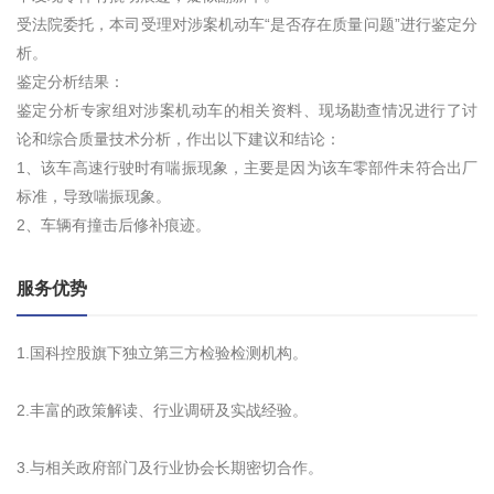
受法院委托，本司受理对涉案机动车“是否存在质量问题”进行鉴定分
析。
鉴定分析结果：
鉴定分析专家组对涉案机动车的相关资料、现场勘查情况进行了讨
论和综合质量技术分析，作出以下建议和结论：
1、该车高速行驶时有喘振现象，主要是因为该车零部件未符合出厂
标准，导致喘振现象。
2、车辆有撞击后修补痕迹。
服务优势
1.国科控股旗下独立第三方检验检测机构。
2.丰富的政策解读、行业调研及实战经验。
3.与相关政府部门及行业协会长期密切合作。