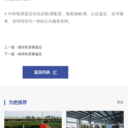
4.中科检测是综合化的检测集团，集检验检测、认证鉴定、技术服
务、咨询培训为一体的公共服务机构。
上一篇：
抛光机质量鉴定
下一篇：
粉碎机质量鉴定
返回列表
为您推荐
更多