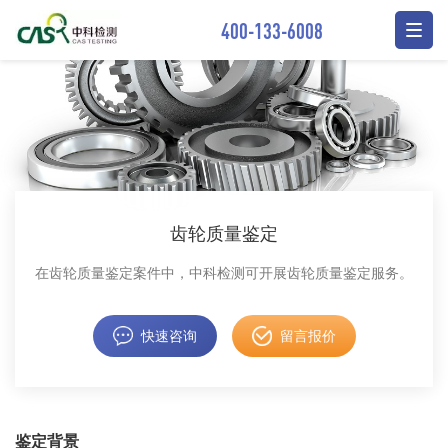
400-133-6008
齿轮质量鉴定
在齿轮质量鉴定案件中，中科检测可开展齿轮质量鉴定服务。
快速咨询
留言报价
鉴定背景