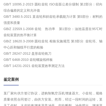
GB/T 10095.2-2023 圆柱齿轮 ISO齿面公差分级制 第2部分：径向
综合偏差的定义和允许值
GB/T 3480.5-2021 直齿轮和斜齿轮承载能力计算 第5部分：材料的
强度和质量
GB/Z 22559.1-2008 齿轮 热功率 第1部分：油池温度在95℃时
齿轮装置的热平衡计算
GB/Z 18620.3-2008 圆柱齿轮 检验实施规范 第3部分: 齿轮坯、轴
中心距和轴线平行度的检验
GB/T 28247-2012 盘形齿轮铣刀
GB/T 6468-2010 齿轮螺旋线样板
GB/T 14231-2021 齿轮装置效率测定方法
鉴定案例
某厂家向供方签订协议，进购制氧空压机增速器大、小齿轮，规格
质量依照合同签订，由供方安装。然而，经过一段时间的运转，某
天工作时，大齿轮将增速器盖冲开，齿轮断裂，油井喷出。增速器