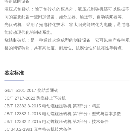
等组成的设备
液压式制砖机：除了制砖机的模具外，液压式制砖机还可以根据不
同的需要配备一些附加设备，如分型器、输送带、自动喷浆器等。
光伏砖机：采用了光电转化技术，将太阳光能转化为电能，通过电
能传动现代化的制砖系统。
烧结制砖机：是一种通过火烧成型的制砖设备，它可以生产各种规
格的陶瓷砖块，具有高硬度、耐磨性、抗腐蚀性和抗冻性等特点。
鉴定标准
GB/T 5101-2017 烧结普通砖
JC/T 2717-2022 陶瓷砖上下砖机
JB/T 12382.3-2015 电动螺旋压砖机 第3部分：精度
JB/T 12382.1-2015 电动螺旋压砖机 第1部分：型式与基本参数
JB/T 12382.2-2015 电动螺旋压砖机 第2部分：技术条件
JC 343.2-1991 真空挤砖机技术条件