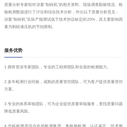
质量分析专家组对涉案“制砖机”的相关资料、现场调查勘验情况、检
验检测数据进行了讨论和综合技术分析，作出以下质量分析意见：
涉案“制砖机”实际产能测试低于技术协议标定的20%，其主要影响因
素为制砖液压机的节拍限制。
服务优势
1.拥有资深专家团队，专业的工程师团队和全面的检测能力。
2.多年检测行业经验，成熟的质量管控团队，可为客户提供质量管控
方案。
3.专业的体系审核团队，可为企业提供质量审核服务，查找质量问题
降低质量风险。
4.中科检测是综合化的检测集团，集检验检测、认证鉴定、技术服