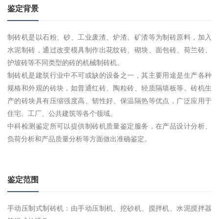
鉴定背景
制砖机是以石粉、砂、工业废渣、炉渣、矿渣等为制砖原料，加入
水泥制砖，通过改变模具制作出花纹砖、砌块、面包砖、荷兰砖、
护坡砖等不同类型的砖的机械制砖机。
制砖机是建筑行业中不可或缺的设备之一，其主要用途是生产各种
规格和外观的砖块，如普通红砖、陶粒砖、轻质隔墙板等。砖机生
产的砖块具有压缩强度高、韧性好、保温隔热等优点，广泛应用于
住宅、工厂、公共建筑等各个领域。
中科检测鉴定所可以提供制砖机质量鉴定服务，在产品设计分析、
负荷分析和产品质量分析等方面做出准确鉴定。
鉴定范围
手动压制式制砖机：由手动压制机、挖砂机、搅拌机、水泥搅拌器