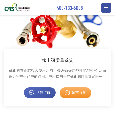
400-133-6008
截止阀质量鉴定
截止阀在正式投入使用之前，务必做好这些性能的检验,从而
保证它在生产中的作用。中科检测开展截止阀质量鉴定服务。
快速咨询
留言报价