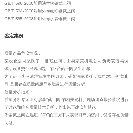
GB/T 590-2008船用法兰铸铁截止阀
GB/T 594-2008船用外螺纹锻钢截止阀
GB/T 595-2008船用外螺纹青铜截止阀
鉴定案例
质量产品争议情况：
某农化公司采购了一批截止阀，由卖家某机电公司负责安装与调
试，设备交付出现问题，有8台截止阀发生泄漏。
为了进一步厘清泄漏发生的原因，受某法院委托，我司对涉事“截止
阀”是否存在质量问题导致泄露进行质量分析。
质量分析结果：
质量分析专家组对涉事“截止阀”的相关资料、现场调查勘验情况进行
了讨论和综合质量技术分析，作出以下建议和结论：
涉案截止阀在温度150℃的工况下未实现可靠的密封，设备存在质量
问题。