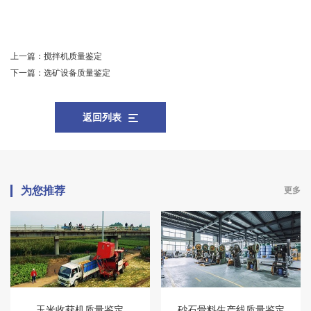
上一篇：
搅拌机质量鉴定
下一篇：
选矿设备质量鉴定
返回列表
为您推荐
更多
玉米收获机质量鉴定
砂石骨料生产线质量鉴定