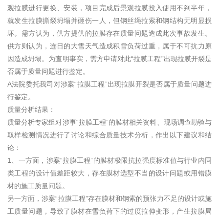
观拉膜进行更换、安装，项目完成后景观拉膜投入使用不到半年，
就发生拉膜撕裂坍塌并砸伤一人，但钢丝绳拉索和钢结构无明显损
坏。需方认为，供方提供的拉膜存在质量问题造成此次事故发生。
供方则认为，连日的大雪天气造成积雪负荷过重，属于不可抗力原
因造成坍塌。为查明事实，需方申请对此“拉膜工程”出现拉膜开裂是
否属于质量问题进行鉴定。
A法院委托我司对涉案“拉膜工程”出现拉膜开裂是否属于质量问题进
行鉴定。
质量分析结果：
质量分析专家组对涉事“拉膜工程”的膜材相关资料、现场调查勘验与
取样检测情况进行了讨论和综合质量技术分析，作出以下建议和结
论：
1、一方面，涉案“拉膜工程”的膜材极限抗拉强度标准值与行业内同
类工程的设计值差距较大，存在膜材选型不当的设计问题或用错膜
材的施工质量问题。
另一方面，涉案“拉膜工程”存在膜材和钢索的预张力不足的设计或施
工质量问题，导致了膜材在雪负荷下的过度拉伸变形，产生拉膜局