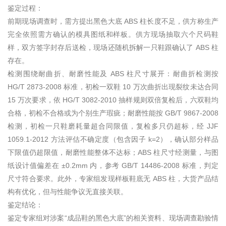
鉴定过程：
前期现场调查时，需方提出黑色大底 ABS 柱长度不足，供方称生产
完全依照需方确认的模具图纸和样板。供方现场抽取六个尺码鞋
样，双方签字封存后送检，现场还随机拆解一只鞋跟确认了 ABS 柱
存在。
检测围绕耐曲折、耐磨性能及 ABS 柱尺寸展开：耐曲折检测按
HG/T 2873-2008 标准，初检一双鞋 10 万次曲折出现裂纹未达合同
15 万次要求，依 HG/T 3082-2010 抽样规则双倍复检后，六双鞋均
合格，初检不合格或为个别生产瑕疵；耐磨性能按 GB/T 9867-2008
检测，初检一只鞋磨耗量超合同限值，复检多只仍超标，经 JJF
1059.1-2012 方法评估不确定度（包含因子 k=2），确认部分样品
下限值仍超限值，耐磨性能整体不达标；ABS 柱尺寸经测量，与图
纸设计值偏差在 ±0.2mm 内，参考 GB/T 14486-2008 标准，判定
尺寸符合要求。此外，专家组发现样板鞋底无 ABS 柱，大货产品结
构有优化，但与性能争议无直接关联。
鉴定结论：
鉴定专家组对涉案“成品鞋的黑色大底”的相关资料、现场调查勘验情