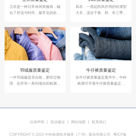
卫衣是一种日常休闲类服饰，融
风衣，一类起防风作用的轻薄型
合了舒适与时尚，最常见的款式
大衣，适合于春、秋、冬三季外
就是套头兜帽，它的材质一般是
出穿着，为近二、三十年来较流
偏厚的布料或针织料，比普通的
行的服装。​中科检测可提供风衣
休闲服要厚，袖口紧缩有弹性，
质量鉴定服务。
衣服下的边和袖口的料子是一样
的。
羽绒服质量鉴定
牛仔裤质量鉴定
一件羽绒服是否合格，要经过物
在牛仔裤质量鉴定案件中，中科
理、化学等一系列项目的检测进
检测可开展牛仔裤质量鉴定服
行判定。而羽绒服与其它纺织服
务。
装的不同在于填充物是羽绒，因
此羽绒是否合格就相当重要。中
科检测可提供羽绒服质量鉴定服
务。
法律声明
投诉建议
网站地图
联系我们
COPYRIGHT © 2023 中科检测技术服务（广州）股份有限公司 .
粤ICP备