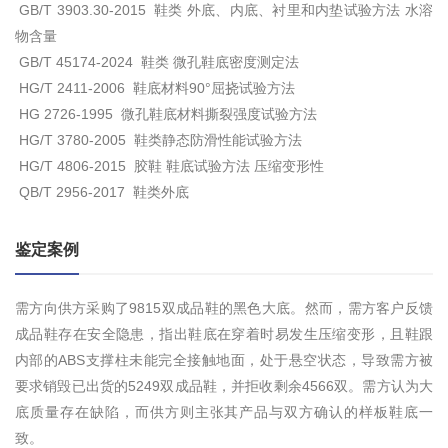
GB/T 3903.30-2015 鞋类 外底、内底、衬里和内垫试验方法 水溶
物含量
GB/T 45174-2024 鞋类 微孔鞋底密度测定法
HG/T 2411-2006 鞋底材料90°屈挠试验方法
HG 2726-1995 微孔鞋底材料撕裂强度试验方法
HG/T 3780-2005 鞋类静态防滑性能试验方法
HG/T 4806-2015 胶鞋 鞋底试验方法 压缩变形性
QB/T 2956-2017 鞋类外底
鉴定案例
需方向供方采购了9815双成品鞋的黑色大底。然而，需方客户反馈
成品鞋存在安全隐患，指出鞋底在穿着时易发生压缩变形，且鞋跟
内部的ABS支撑柱未能完全接触地面，处于悬空状态，导致需方被
要求销毁已出货的5249双成品鞋，并拒收剩余4566双。需方认为大
底质量存在缺陷，而供方则主张其产品与双方确认的样板鞋底一
致。