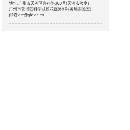
地址:广州市天河区兴科路368号(天河实验室)
广州市黄埔区科学城莲花砚路8号(黄埔实验室)
邮箱:atc@gic.ac.cn