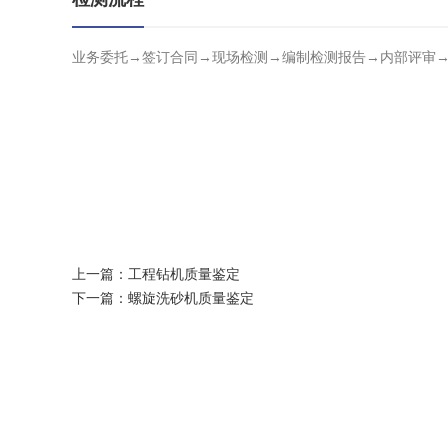
业务委托→签订合同→现场检测→编制检测报告→内部评审
上一篇：
工程钻机质量鉴定
下一篇：
螺旋洗砂机质量鉴定