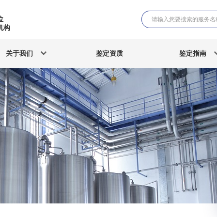
位
机构
关于我们
鉴定资质
鉴定指南