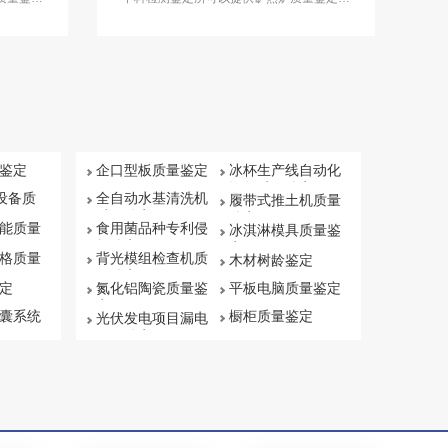
和产品质
务，在产品设计分析、产品负荷分析和产品
。
质量分析等方面做出准确鉴定。
鉴定
企口型板质量鉴定
冰杯生产线自动化
设备质量鉴定
保设备质
全自动水基清洗机
履带式推土机质量
质量鉴定
鉴定
能质量
食用菌品种专利侵
冰淇淋模具质量鉴
权鉴定
定
格质量
背光模组检查机质
木材树龄鉴定
量鉴定
定
氮化铝陶瓷质量鉴
平板电脑质量鉴定
定
囊系统
橱柜质量鉴定
光伏发电项目漏电
原因鉴定