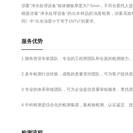
涉案“净水处理设备”箱体侧板厚度为7.5mm，不符合委托人
根据涉案“净水处理设备”的出水样品的浊度检测，涉案高
同》中“出水浊度小于等于1NTU”的要求。
服务优势
1.拥有资深专家团队，专业的工程师团队和全面的检测能力。
2.多年检测行业经验，成熟的质量管控团队，可为客户提供
3.专业的体系审核团队，可为企业提供质量审核服务，查找
4.中科检测是综合化的检测集团，集检验检测、认证鉴定、
检测流程