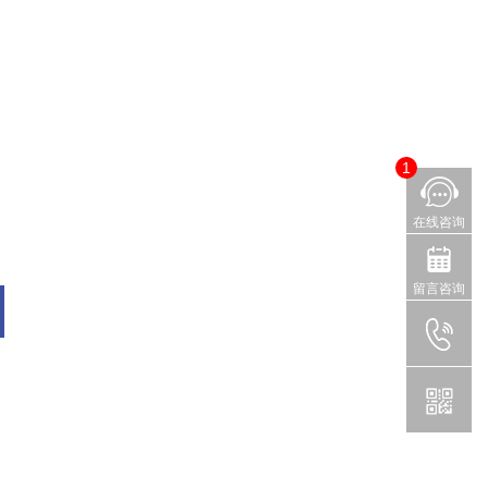
1
在线咨询
留言咨询