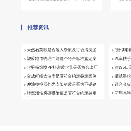
开展玉米收获机质量鉴定服务。
测可开
推荐资讯
天然石英砂是否混入杂质及可否清洗鉴
"疑似硝
定案例
鉴定案例
塑胶跑道物理性能是否符合标准鉴定案
汽车扶手
例
例
含驻极熔喷PP料杂质含量是否符合出厂
KN95口
标准鉴定案例
质量鉴定
合成纤维含油率是否符合约定鉴定案例
硒鼓墨粉
冲浪模拟器外壳支架材质是否为不锈钢
镁合金板
鉴定案例
防腐瓦膨
蜂窝活性炭碘吸附值是否符合约定鉴定
案例