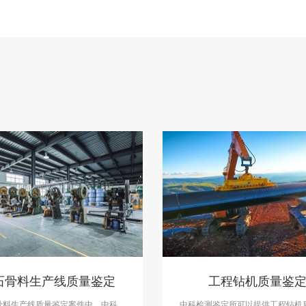
石骨料生产线质量鉴定
工程钻机质量鉴
骨料生产线质量鉴定案件中，中科检
中科检测鉴定所可以提供工程钻机