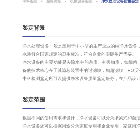
中科鉴定
服务类别
机械设备鉴定
净水处理设备质量鉴定
鉴定背景
净水处理设备一般是应用于中小型的生产企业的纯净水设备
水质符合国家规定的卫生标准，符合企业的实际生产需要。
净水设备的主要功能是去除水中的杂质、有害物质，如细菌
备的技术核心在于其滤芯装置中的过滤膜，如超滤膜、RO反
中科检测鉴定所可以提供净水设备质量鉴定服务，在产品设
鉴定范围
根据不同的使用需求和设计，净水设备可以分为渐紧式和自
净水设备还可以根据用途分为家庭专用和企业专用，家庭用