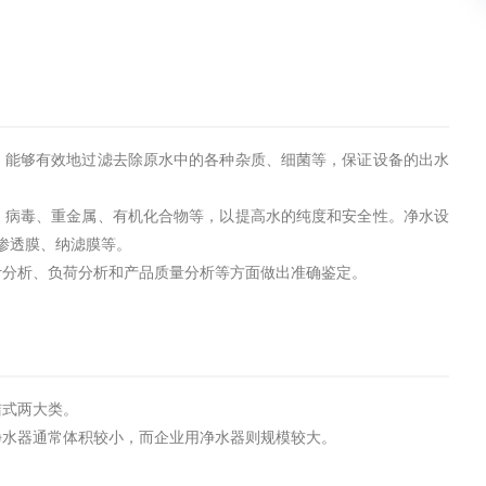
，能够有效地过滤去除原水中的各种杂质、细菌等，保证设备的出水
、病毒、重金属、有机化合物等，以提高水的纯度和安全性。净水设
渗透膜、纳滤膜等。
计分析、负荷分析和产品质量分析等方面做出准确鉴定。
洁式两大类。
净水器通常体积较小，而企业用净水器则规模较大。