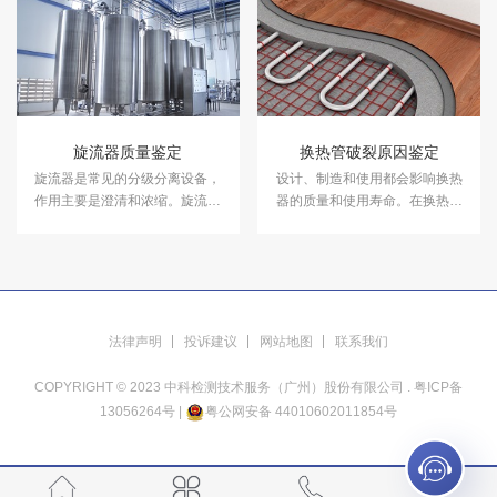
质量鉴定服务。
旋流器质量鉴定
换热管破裂原因鉴定
旋流器是常见的分级分离设备，
设计、制造和使用都会影响换热
作用主要是澄清和浓缩。旋流器
器的质量和使用寿命。在换热管
在工业生产领域多被用于各种细
破裂原因鉴定案件中，中科检测
粒物料在选别前的分级和脱泥。
可开展换热管破裂原因鉴定服
在旋流器质量鉴定案件中，中科
务。
检测可开展旋流器质量鉴定服
务。
法律声明
投诉建议
网站地图
联系我们
COPYRIGHT © 2023 中科检测技术服务（广州）股份有限公司 .
粤ICP备
13056264号
|
粤公网安备 44010602011854号