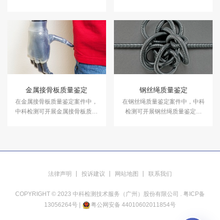
功效。现在，越来越多的消费者
适性，被社会广泛关注，使用量
选购水龙头，都会从材质、功
更大，同为水暖五金必备的角
能、造型等多方面来综合考虑。
阀，其质量风险尚未引起相应的
中科检测可提供水龙头质量鉴定
重视。中科检测开展角阀质量鉴
服务。
定。
金属接骨板质量鉴定
钢丝绳质量鉴定
在金属接骨板质量鉴定案件中，
在钢丝绳质量鉴定案件中，中科
中科检测可开展金属接骨板质量
检测可开展钢丝绳质量鉴定服
鉴定服务。
务。
法律声明
投诉建议
网站地图
联系我们
COPYRIGHT © 2023 中科检测技术服务（广州）股份有限公司 .
粤ICP备
13056264号
|
粤公网安备 44010602011854号