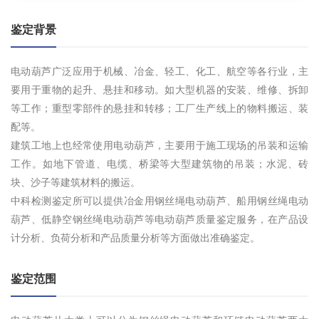
鉴定背景
电动葫芦广泛应用于机械、冶金、轻工、化工、航空等各行业，主
要用于重物的起升、悬挂和移动。如大型机器的安装、维修、拆卸
等工作；重型零部件的悬挂和转移；工厂生产线上的物料搬运、装
配等。
建筑工地上也经常使用电动葫芦，主要用于施工现场的吊装和运输
工作。如地下管道、电缆、桥梁等大型建筑物的吊装；水泥、砖
块、沙子等建筑材料的搬运。
中科检测鉴定所可以提供冶金用钢丝绳电动葫芦、船用钢丝绳电动
葫芦、低静空钢丝绳电动葫芦等电动葫芦质量鉴定服务，在产品设
计分析、负荷分析和产品质量分析等方面做出准确鉴定。
鉴定范围