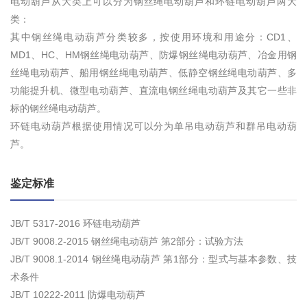
电动葫芦从大类上可以分为钢丝绳电动葫芦和环链电动葫芦两大
类：
其中钢丝绳电动葫芦分类较多，按使用环境和用途分：CD1、
MD1、HC、HM钢丝绳电动葫芦、防爆钢丝绳电动葫芦、冶金用钢
丝绳电动葫芦、船用钢丝绳电动葫芦、低静空钢丝绳电动葫芦、多
功能提升机、微型电动葫芦、直流电钢丝绳电动葫芦及其它一些非
标的钢丝绳电动葫芦。
环链电动葫芦根据使用情况可以分为单吊电动葫芦和群吊电动葫
芦。
鉴定标准
JB/T 5317-2016 环链电动葫芦
JB/T 9008.2-2015 钢丝绳电动葫芦 第2部分：试验方法
JB/T 9008.1-2014 钢丝绳电动葫芦 第1部分：型式与基本参数、技
术条件
JB/T 10222-2011 防爆电动葫芦