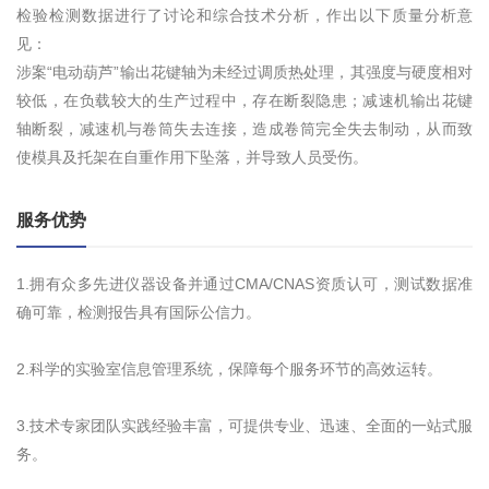
检验检测数据进行了讨论和综合技术分析，作出以下质量分析意
见：
涉案“电动葫芦”输出花键轴为未经过调质热处理，其强度与硬度相对
较低，在负载较大的生产过程中，存在断裂隐患；减速机输出花键
轴断裂，减速机与卷筒失去连接，造成卷筒完全失去制动，从而致
使模具及托架在自重作用下坠落，并导致人员受伤。
服务优势
1.拥有众多先进仪器设备并通过CMA/CNAS资质认可，测试数据准
确可靠，检测报告具有国际公信力。
2.科学的实验室信息管理系统，保障每个服务环节的高效运转。
3.技术专家团队实践经验丰富，可提供专业、迅速、全面的一站式服
务。