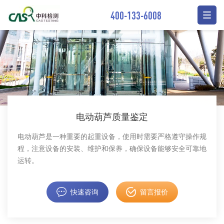
400-133-6008
电动葫芦质量鉴定
电动葫芦是一种重要的起重设备，使用时需要严格遵守操作规
程，注意设备的安装、维护和保养，确保设备能够安全可靠地
运转。
快速咨询
留言报价