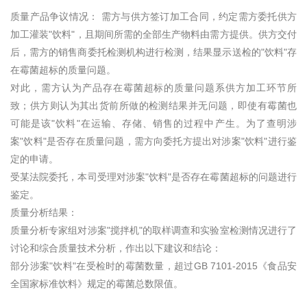
质量产品争议情况： 需方与供方签订加工合同，约定需方委托供方
加工灌装"饮料"，且期间所需的全部生产物料由需方提供。供方交付
后，需方的销售商委托检测机构进行检测，结果显示送检的"饮料"存
在霉菌超标的质量问题。
对此，需方认为产品存在霉菌超标的质量问题系供方加工环节所
致；供方则认为其出货前所做的检测结果并无问题，即使有霉菌也
可能是该"饮料"在运输、存储、销售的过程中产生。为了查明涉
案"饮料"是否存在质量问题，需方向委托方提出对涉案"饮料"进行鉴
定的申请。
受某法院委托，本司受理对涉案"饮料"是否存在霉菌超标的问题进行
鉴定。
质量分析结果：
质量分析专家组对涉案"搅拌机"的取样调查和实验室检测情况进行了
讨论和综合质量技术分析，作出以下建议和结论：
部分涉案"饮料"在受检时的霉菌数量，超过GB 7101-2015《食品安
全国家标准饮料》规定的霉菌总数限值。