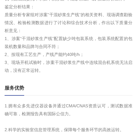
鉴定分析结果：
质量分析专家组对涉案“干混砂浆生产线”的相关资料、现场调查勘验
情况、检验检测数据进行了讨论和综合技术分析，作出以下质量分
析意见：
1、涉案“干混砂浆生产线”配置缺少吨包装系统，包装系统配置的包
装机数量和品牌与合同不符；
2、按现有工艺生产，产线产能约40吨/h；
3、现场开机试验时，涉案干混砂浆生产线中连续混合机系统无法启
动，没有正常运转。
服务优势
1.拥有众多先进仪器设备并通过CMA/CNAS资质认可，测试数据准
确可靠，检测报告具有国际公信力。
2.科学的实验室信息管理系统，保障每个服务环节的高效运转。