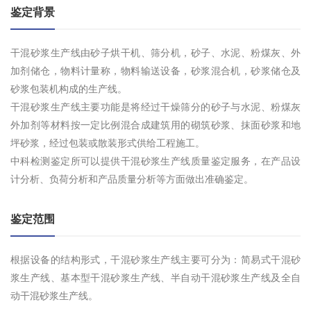
鉴定背景
干混砂浆生产线由砂子烘干机、筛分机，砂子、水泥、粉煤灰、外
加剂储仓，物料计量称，物料输送设备，砂浆混合机，砂浆储仓及
砂浆包装机构成的生产线。
干混砂浆生产线主要功能是将经过干燥筛分的砂子与水泥、粉煤灰
外加剂等材料按一定比例混合成建筑用的砌筑砂浆、抹面砂浆和地
坪砂浆，经过包装或散装形式供给工程施工。
中科检测鉴定所可以提供干混砂浆生产线质量鉴定服务，在产品设
计分析、负荷分析和产品质量分析等方面做出准确鉴定。
鉴定范围
根据设备的结构形式，干混砂浆生产线主要可分为：简易式干混砂
浆生产线、基本型干混砂浆生产线、半自动干混砂浆生产线及全自
动干混砂浆生产线。