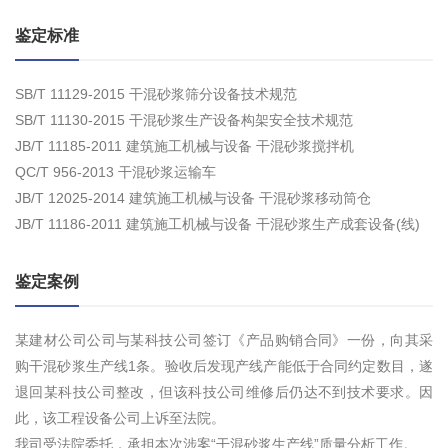
鉴定标准
SB/T 11129-2015 干混砂浆筛分设备技术规范
SB/T 11130-2015 干混砂浆生产设备构架安全技术规范
JB/T 11185-2011 建筑施工机械与设备 干混砂浆搅拌机
QC/T 956-2013 干混砂浆运输车
JB/T 12025-2014 建筑施工机械与设备 干混砂浆移动筒仓
JB/T 11186-2011 建筑施工机械与设备 干混砂浆生产成套设备(线)
鉴定案例
某建材公司公司与某科技公司签订《产品购销合同》一份，向其采
购干混砂浆生产线1条。验收后发现产线产能低于合同约定数目，遂
退回某科技公司整改，但该科技公司维修后仍达不到技术要求。因
此，该工程设备公司上诉至法院。
我司受法院委托，承担本次涉案“干混砂浆生产线”质量分析工作。