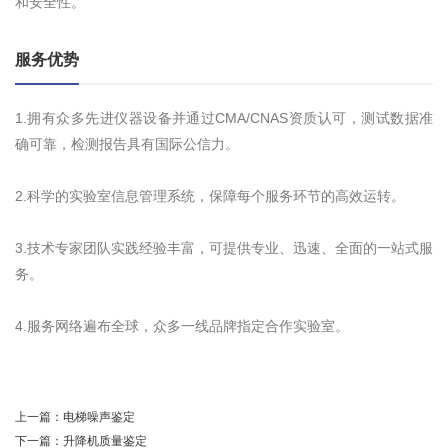
和安全性。
服务优势
1.拥有众多先进仪器设备并通过CMA/CNAS资质认可，测试数据准
确可靠，检测报告具有国际公信力。
2.科学的实验室信息管理系统，保障每个服务环节的高效运转。
3.技术专家团队实践经验丰富，可提供专业、迅速、全面的一站式服
务。
4.服务网络遍布全球，众多一线品牌指定合作实验室。
上一篇：
电梯噪声鉴定
下一篇：
升降机质量鉴定