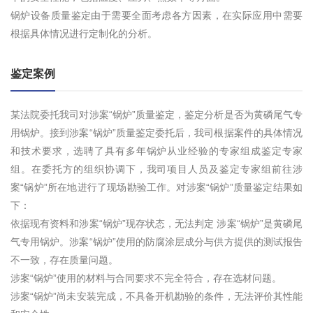
锅炉设备质量鉴定由于需要全面考虑各方因素，在实际应用中需要
根据具体情况进行定制化的分析。
鉴定案例
某法院委托我司对涉案“锅炉”质量鉴定，鉴定分析是否为黄磷尾气专
用锅炉。接到涉案“锅炉”质量鉴定委托后，我司根据案件的具体情况
和技术要求，选聘了具有多年锅炉从业经验的专家组成鉴定专家
组。在委托方的组织协调下，我司项目人员及鉴定专家组前往涉
案“锅炉”所在地进行了现场勘验工作。对涉案“锅炉”质量鉴定结果如
下：
依据现有资料和涉案“锅炉”现存状态，无法判定 涉案“锅炉”是黄磷尾
气专用锅炉。涉案“锅炉”使用的防腐涂层成分与供方提供的测试报告
不一致，存在质量问题。
涉案“锅炉”使用的材料与合同要求不完全符合，存在选材问题。
涉案“锅炉”尚未安装完成，不具备开机勘验的条件，无法评价其性能