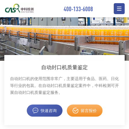
400-133-6008
自动封口机质量鉴定
自动封口机的使用范围非常广，主要适用于食品、医药、日化
等行业的包装。在自动封口机质量鉴定案件中，中科检测可开
展自动封口机质量鉴定服务。
快速咨询
留言报价