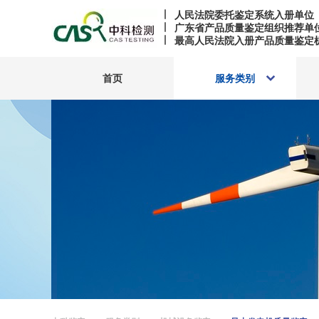
人民法院委托鉴定系统入册单位
广东省产品质量鉴定组织推荐单
最高人民法院入册产品质量鉴定
首页
服务类别