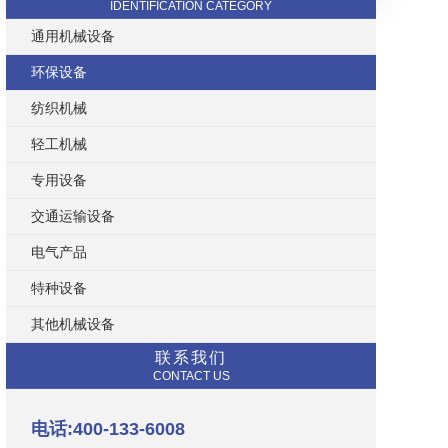
IDENTIFICATION CATEGORY
通用机械设备
环保设备
纺织机械
轻工机械
专用设备
交通运输设备
电气产品
特种设备
其他机械设备
联系我们
CONTACT US
电话:400-133-6008