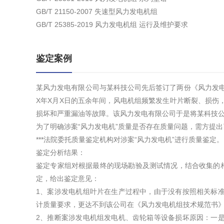
GB/T 21150-2007 失速型风力发电机组
GB/T 25385-2019 风力发电机组 运行及维护要求
鉴定案例
某风力发电有限公司与某科技公司先后签订了两份《风力发电
X年X月X日的五余年间，风电机组频繁发生叶片断裂、损伤
损坏和严重漏油等故障。该风力发电有限公司于是将某科技
为了明确涉案“风力发电机”质量是否存在质量问题，需方提出
***法院委托质量鉴定机构对涉案“风力发电机”进行质量鉴定。
鉴定分析结果：
鉴定专家组对根据最终的现场勘验及测试情况，结合收集的相
定，给出鉴定意见：
1、案涉发电机组叶片在生产过程中，由于没有按照相关标
计质量要求，更达不到该公司在《风力发电机组技术规范书》
2、推断案涉发电机组发电机、齿轮箱等设备损坏原因：一