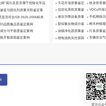
化棉"成分及是否属于危险化学品
天花吊顶质量鉴定
铁龙骨质量
信息化系统质量鉴
VOCs环
渗蓝与固化剂质量关联鉴定案
定
量鉴定
液压升降设备质量
手机网络功
罩是否符合GB 2626-2006标准
鉴定
鉴定
案例
疑似氰化物成分鉴
树木种植规
印品图像品质鉴定案例
定
鉴定
成分与平面度鉴定案例
油烟净化器质量鉴
灯条质量鉴
定
胀开裂原因鉴定案例
车辆安全气
锂电池热失控原因
质量鉴定
鉴定
官方公众