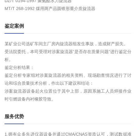
DZ/T 0194-1997 聚氨酯水力旋流器
MT/T 268-1992 煤用两产品圆锥形重介质旋流器
鉴定案例
某矿业公司选矿车间主厂房内旋流器组发生事故，造成财产损失。
受法院委托，本司受理对涉案旋流器“是否存在质量问题”进行鉴定分
析。
鉴定分析结果：
鉴定分析专家组对涉案旋流器的相关资料、现场勘查情况进行了讨
论和综合质量技术分析，作出以下建议和结论：
涉案旋流器设备起火位置位于其中上部，原因系施工人员焊接作业
时引燃设备内衬橡胶导致。
服务优势
1.拥有众多先进仪器设备并通过CMA/CNAS资质认可，测试数据准