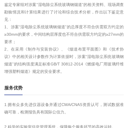
鉴定专家组对涉案“湿电除尘系统玻璃钢烟道”的相关资料、现场调查
勘验情况和计算结果进行了讨论和综合技术分析，作出以下鉴定意
见：
1、涉案“湿电除尘系统玻璃钢烟道”的总厚度不符合供需双方约定的
≥30mm的要求，中间结构层厚度也不符合供需双方约定的≥27mm的
要求；
2、在采用《制作与安装协议》、《烟道布置平面图》和《技术协
议》中的相关设计参数作为计算依据时，涉案“湿电除尘系统玻璃钢
烟道”的结构强度满足标准GB/T 30812-2014《燃煤电厂用玻璃纤维
增强塑料烟道》规定的安全要求。
服务优势
1.拥有众多先进仪器设备并通过CMA/CNAS资质认可，测试数据准
确可靠，检测报告具有国际公信力。
2.科学的实验室信息管理系统，保障每个服务环节的高效运转。