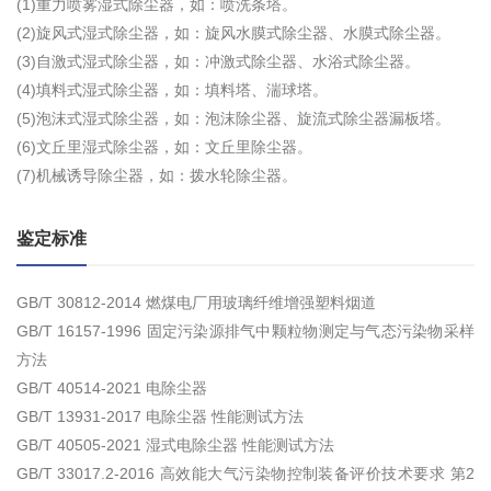
(1)重力喷雾湿式除尘器，如：喷洗条塔。
(2)旋风式湿式除尘器，如：旋风水膜式除尘器、水膜式除尘器。
(3)自激式湿式除尘器，如：冲激式除尘器、水浴式除尘器。
(4)填料式湿式除尘器，如：填料塔、湍球塔。
(5)泡沫式湿式除尘器，如：泡沫除尘器、旋流式除尘器漏板塔。
(6)文丘里湿式除尘器，如：文丘里除尘器。
(7)机械诱导除尘器，如：拨水轮除尘器。
鉴定标准
GB/T 30812-2014 燃煤电厂用玻璃纤维增强塑料烟道
GB/T 16157-1996 固定污染源排气中颗粒物测定与气态污染物采样
方法
GB/T 40514-2021 电除尘器
GB/T 13931-2017 电除尘器 性能测试方法
GB/T 40505-2021 湿式电除尘器 性能测试方法
GB/T 33017.2-2016 高效能大气污染物控制装备评价技术要求 第2