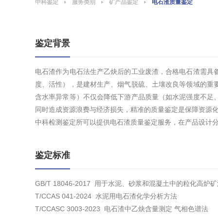
中科鉴定
服务类别
矿产品鉴定
电石渣质量鉴定
鉴定背景
电石渣作为电石法生产乙炔后的工业废渣，合格电石渣需具
度、活性），是建材生产、烟气脱硫、土壤改良等领域的重
含水率异常等）不仅会降低下游产品质量（如水泥强度不足
同时造成资源浪费与经济损失，精准的质量鉴定是保障资源
中科检测鉴定所可以提供电石渣质量鉴定服务，在产品设计
鉴定标准
GB/T 18046-2017 用于水泥、砂浆和混凝土中的粒化高炉
T/CCAS 041-2024 水泥用电石渣化学分析方法
T/CCASC 3003-2023 电石渣中乙炔含量测定 气相色谱法