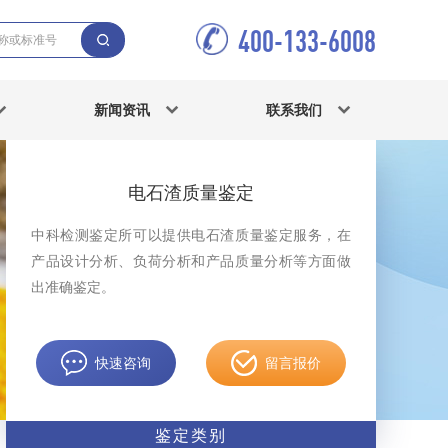
400-133-6008
新闻资讯
联系我们
电石渣质量鉴定
中科检测鉴定所可以提供电石渣质量鉴定服务，在
产品设计分析、负荷分析和产品质量分析等方面做
出准确鉴定。
快速咨询
留言报价
鉴定类别