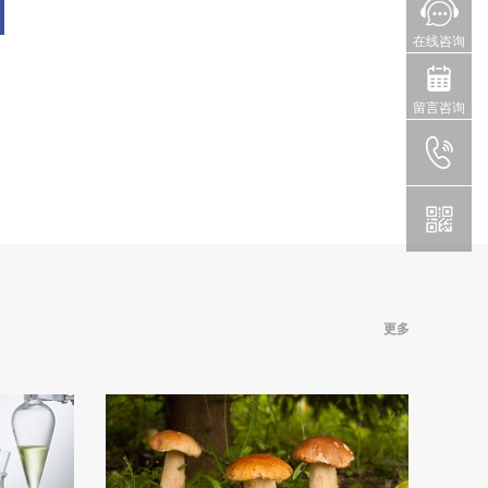
在线咨询
留言咨询
更多