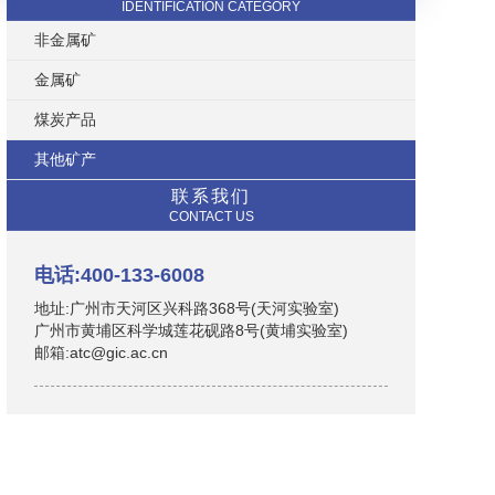
IDENTIFICATION CATEGORY
非金属矿
金属矿
煤炭产品
其他矿产
联系我们
CONTACT US
电话:400-133-6008
地址:广州市天河区兴科路368号(天河实验室)
广州市黄埔区科学城莲花砚路8号(黄埔实验室)
邮箱:atc@gic.ac.cn