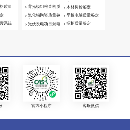
权鉴定
定
格质量
背光模组检查机质
木材树龄鉴定
量鉴定
定
氮化铝陶瓷质量鉴
平板电脑质量鉴定
定
囊系统
橱柜质量鉴定
光伏发电项目漏电
原因鉴定
号
官方小程序
客服微信