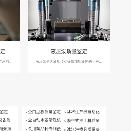
鉴定
液压泵质量鉴定
常用的一
液压泵是为液压传动提供加压液体的一种液
炉等钢铁
压元件，是泵的一种。它的功能是把动力机
鉴定案件
的机械能转换成液体的压力能。在液压泵质
质量鉴定
量鉴定案件中，中科检测可开展液压泵质量
鉴定服务。
鉴定
企口型板质量鉴定
冰杯生产线自动化
设备质量鉴定
保设备质
全自动水基清洗机
履带式推土机质量
质量鉴定
鉴定
能质量
食用菌品种专利侵
冰淇淋模具质量鉴