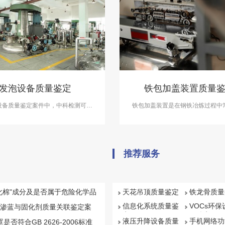
发泡设备质量鉴定
铁包加盖装置质量
设备质量鉴定案件中，中科检测可开
​铁包加盖装置是在钢铁冶炼过程中
发泡设备质量质量鉴定服务。
种设备，它主要应用在转炉、电弧
生产工艺中。在铁包加盖装置质量
中，中科检测可开展铁包加盖装置
服务。
推荐服务
化棉"成分及是否属于危险化学品
天花吊顶质量鉴定
铁龙骨质量
信息化系统质量鉴
VOCs环
渗蓝与固化剂质量关联鉴定案
定
量鉴定
液压升降设备质量
手机网络功
罩是否符合GB 2626-2006标准