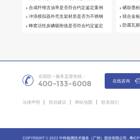
标准鉴定案例
质量鉴定
合成纤维含油率是否符合约定鉴定案例
硒鼓墨粉
冲浪模拟器外壳支架材质是否为不锈钢
镁合金板
鉴定案例
防腐瓦膨
蜂窝活性炭碘吸附值是否符合约定鉴定
案例
全国统一服务监督热线：
在线咨询
400-133-6008
法律声明
投诉建议
网站地图
联系我们
COPYRIGHT © 2023 中科检测技术服务（广州）股份有限公司 .
粤ICP