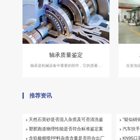
轴承质量鉴定
轴承是机械设备中重要的部件，它的质量直
在发泡
接影响到机械设备的使用寿命和效率。在轴
展
承质量鉴定案件中，中科检测可开展轴承质
量鉴定服务。
推荐资讯
天然石英砂是否混入杂质及可否清洗鉴
"疑似硝
定案例
鉴定案例
塑胶跑道物理性能是否符合标准鉴定案
汽车扶手
例
例
含驻极熔喷PP料杂质含量是否符合出厂
KN95口