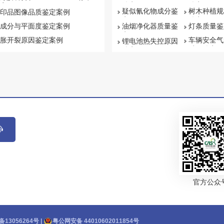
鉴定
鉴定
案例
疑似氰化物成分鉴
树木种植规
印品图像品质鉴定案例
定
鉴定
成分与平面度鉴定案例
油烟净化器质量鉴
灯条质量鉴
定
胀开裂原因鉴定案例
车辆安全气
锂电池热失控原因
质量鉴定
鉴定
官方公众
备13056264号
|
粤公网安备 44010602011854号