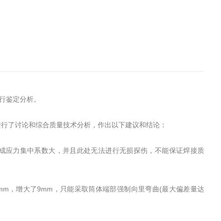
进行鉴定分析。
进行了讨论和综合质量技术分析，作出以下建议和结论：
成应力集中系数大，并且此处无法进行无损探伤，不能保证焊接质
3 mm，增大了9mm，只能采取筒体端部强制向里弯曲(最大偏差量达