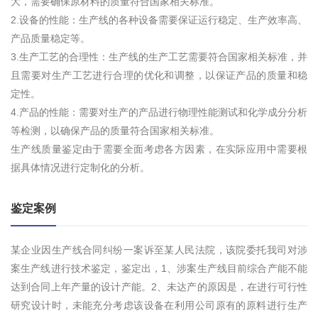
大，需要确保原材料的质量符合国家相关标准。
2.设备的性能：生产线的各种设备需要保证运行稳定、生产效率高、
产品质量稳定等。
3.生产工艺的合理性：生产线的生产工艺需要符合国家相关标准，并
且需要对生产工艺进行合理的优化和调整，以保证产品的质量和稳
定性。
4.产品的性能：需要对生产的产品进行物理性能测试和化学成分分析
等检测，以确保产品的质量符合国家相关标准。
生产线质量鉴定由于需要全面考虑各方因素，在实际应用中需要根
据具体情况进行定制化的分析。
鉴定案例
某企业因生产线合同纠纷一案诉至某人民法院，该院委托我司对涉
案生产线进行技术鉴定，鉴定出，1、涉案生产线目前综合产能不能
达到合同上年产量的设计产能。2、未达产的原因是，在进行可行性
研究设计时，未能充分考虑该设备在利用公司原有的原料进行生产