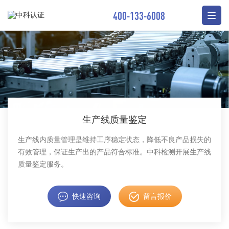
400-133-6008
生产线质量鉴定
生产线内质量管理是维持工序稳定状态，降低不良产品损失的
有效管理，保证生产出的产品符合标准。中科检测开展生产线
质量鉴定服务。
快速咨询
留言报价