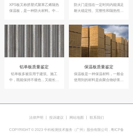
​XPS板又称挤塑式聚苯乙烯隔热
防火门是指在一定时间内能满足
保温板，是一种防火材料。中科
耐火稳定性、完整性和隔热性要
检测可开展XPS板质量鉴定服
求的门。它是设在防火分区间、
务。
疏散楼梯间、垂直竖井等具有一
定耐火性的防火分隔物。中科检
测可提供防火门质量鉴定服务。
铝单板质量鉴定
保温板质量鉴定
铝单板多被应用于建筑、施工
​保温板是一种保温材料，一般会
中，既能保持不褪色，又能长久
使用到的材料是由聚合物砂浆，
使用，寿命长。中科检测可提供
玻璃纤维网格布，阻燃型模塑聚
铝单板质量鉴定服务。
苯乙烯泡沫板或挤塑板等材料复
合而成。中科检测可提供保温板
质量鉴定服务。
法律声明
投诉建议
网站地图
联系我们
COPYRIGHT © 2023 中科检测技术服务（广州）股份有限公司 .
粤ICP备