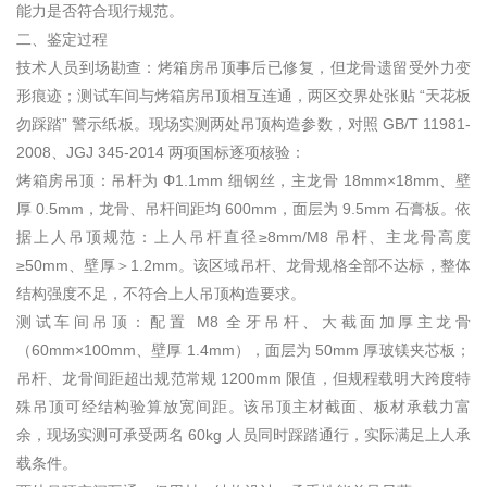
能力是否符合现行规范。
二、鉴定过程
技术人员到场勘查：烤箱房吊顶事后已修复，但龙骨遗留受外力变
形痕迹；测试车间与烤箱房吊顶相互连通，两区交界处张贴 “天花板
勿踩踏” 警示纸板。现场实测两处吊顶构造参数，对照 GB/T 11981-
2008、JGJ 345-2014 两项国标逐项核验：
烤箱房吊顶：吊杆为 Φ1.1mm 细钢丝，主龙骨 18mm×18mm、壁
厚 0.5mm，龙骨、吊杆间距均 600mm，面层为 9.5mm 石膏板。依
据上人吊顶规范：上人吊杆直径≥8mm/M8 吊杆、主龙骨高度
≥50mm、壁厚＞1.2mm。该区域吊杆、龙骨规格全部不达标，整体
结构强度不足，不符合上人吊顶构造要求。
测试车间吊顶：配置 M8 全牙吊杆、大截面加厚主龙骨
（60mm×100mm、壁厚 1.4mm），面层为 50mm 厚玻镁夹芯板；
吊杆、龙骨间距超出规范常规 1200mm 限值，但规程载明大跨度特
殊吊顶可经结构验算放宽间距。该吊顶主材截面、板材承载力富
余，现场实测可承受两名 60kg 人员同时踩踏通行，实际满足上人承
载条件。