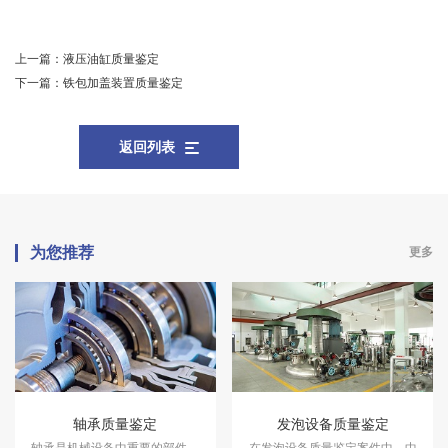
上一篇：
液压油缸质量鉴定
下一篇：
铁包加盖装置质量鉴定
返回列表
为您推荐
更多
轴承质量鉴定
发泡设备质量鉴定