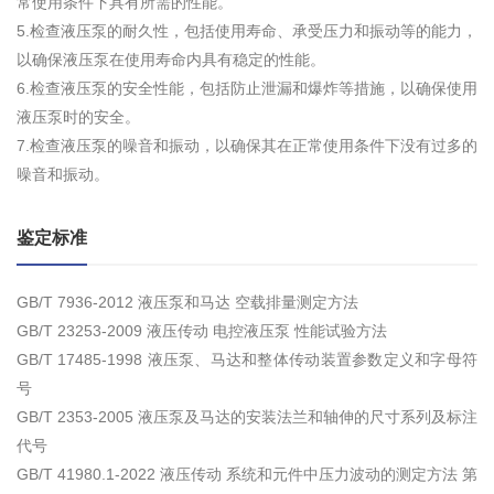
常使用条件下具有所需的性能。
5.检查液压泵的耐久性，包括使用寿命、承受压力和振动等的能力，
以确保液压泵在使用寿命内具有稳定的性能。
6.检查液压泵的安全性能，包括防止泄漏和爆炸等措施，以确保使用
液压泵时的安全。
7.检查液压泵的噪音和振动，以确保其在正常使用条件下没有过多的
噪音和振动。
鉴定标准
GB/T 7936-2012 液压泵和马达 空载排量测定方法
GB/T 23253-2009 液压传动 电控液压泵 性能试验方法
GB/T 17485-1998 液压泵、马达和整体传动装置参数定义和字母符
号
GB/T 2353-2005 液压泵及马达的安装法兰和轴伸的尺寸系列及标注
代号
GB/T 41980.1-2022 液压传动 系统和元件中压力波动的测定方法 第