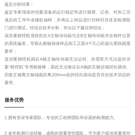
鉴定分析结果：
鉴定专家现场对涉案设备的运行稳定性进行观察、记录。对加工完
成后的工件中各随机抽样，并将以上样品进行封样封存送至检测部
门进行测试。经综合技术分析，作出以下建议和结论：
该涉案精镗机现状的左A主轴传动箱与左B主轴传动箱存在相对位置
的系统偏差，导致左曲轴箱体样品加工正面4个孔心距超出图纸精度
要求；
该涉案精镗机因右A轴主轴传动箱无法运转、供需双方无法提供涉
案“精镗机”专用检验棒，因此无法验证右A轴的主轴近端径向跳动、
四套主轴离主轴端面距离200mm处的径向跳动是否符合技术协议的
要求。
服务优势
1.拥有资深专家团队，专业的工程师团队和全面的检测能力。
2.多年检测行业经验，成熟的质量管控团队，可为客户提供质量管控