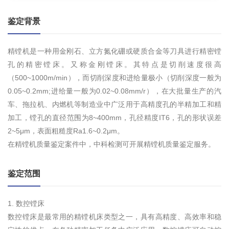
鉴定背景
精镗机是一种用金刚石、立方氮化硼或硬质合金等刀具进行精密镗
孔的精密镗床。又称金刚镗床。其特点是切削速度很高
（500~1000m/min），而切削深度和进给量极小（切削深度一般为
0.05~0.2mm;进给量一般为0.02~0.08mm/r），在大批量生产的汽
车、拖拉机、内燃机等制造业中广泛用于高精度孔的半精加工和精
加工，镗孔的直径范围为8~400mm，孔径精度IT6，孔的形状误差
2~5μm，表面粗糙度Ra1.6~0.2μm。
在精镗机质量鉴定案件中，中科检测可开展精镗机质量鉴定服务。
鉴定范围
1. 数控镗床
数控镗床是最常用的精镗机床类型之一，具有高精度、高效率和稳