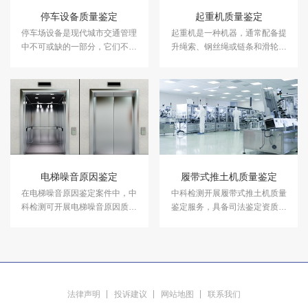
停车设备质量鉴定
起重机质量鉴定
​停车场设备是现代城市交通管理
​起重机是一种机器，通常配备提
中不可或缺的一部分，它们不仅
升绳索、钢丝绳或链条和滑轮，
可以提高停车场的管理效率，还
既可用于提升和降低材料，也可
可以为车主提供更好的停车体
用于水平移动它们。 中科检测开
验。
展起重机质量鉴定服务。
电梯噪音原因鉴定
履带式推土机质量鉴定
在电梯噪音原因鉴定案件中，中
中科检测开展履带式推土机质量
科检测可开展电梯噪音原因质量
鉴定服务，具备司法鉴定资质能
鉴定服务。
力。
法律声明
投诉建议
网站地图
联系我们