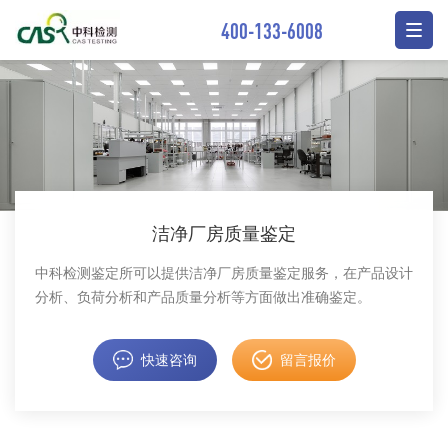
400-133-6008
洁净厂房质量鉴定
中科检测鉴定所可以提供洁净厂房质量鉴定服务，在产品设计
分析、负荷分析和产品质量分析等方面做出准确鉴定。
快速咨询
留言报价