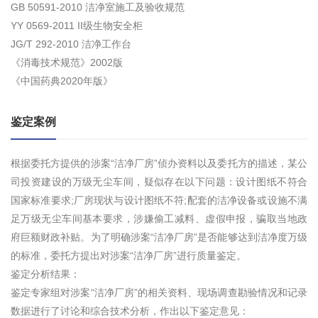
GB 50591-2010 洁净室施工及验收规范
YY 0569-2011 II级生物安全柜
JG/T 292-2010 洁净工作台
《消毒技术规范》2002版
《中国药典2020年版》
鉴定案例
根据委托方提供的涉案“洁净厂房”侦办资料以及委托方的描述，某公
司投资建设的万级无尘车间，疑似存在以下问题：设计图纸不符合
国家标准要求;厂房现状与设计图纸不符;配套的洁净设备或设施不满
足万级无尘车间基本要求，涉嫌偷工减料、虚假申报，骗取当地政
府巨额财政补贴。为了明确涉案“洁净厂房”是否能够达到洁净度万级
的标准，委托方提出对涉案“洁净厂房”进行质量鉴定。
鉴定分析结果：
鉴定专家组对涉案“洁净厂房”的相关资料、现场调查勘验情况和记录
数据进行了讨论和综合技术分析，作出以下鉴定意见：