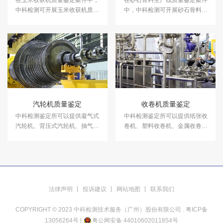
在玉米收获机质量鉴定案件中，
在砂石骨料生产线质量鉴定案件
中科检测可开展玉米收获机质量
中，中科检测可开展砂石骨料生
鉴定服务。
产线质量鉴定服务。
汽轮机质量鉴定
收卷机质量鉴定
中科检测鉴定所可以提供凝气式
中科检测鉴定所可以提供纸张收
汽轮机、背压式汽轮机、抽气式
卷机、塑料收卷机、金属收卷机
汽轮机等汽轮机质量鉴定服务，
等收卷机质量鉴定服务，在产品
在产品设计分析、产品负荷分析
设计分析、负荷分析和产品质量
和产品质量分析等方面做出准确
分析等方面做出准确鉴定。
鉴定。
法律声明
投诉建议
网站地图
联系我们
COPYRIGHT © 2023 中科检测技术服务（广州）股份有限公司 .
粤ICP备
13056264号
|
粤公网安备 44010602011854号