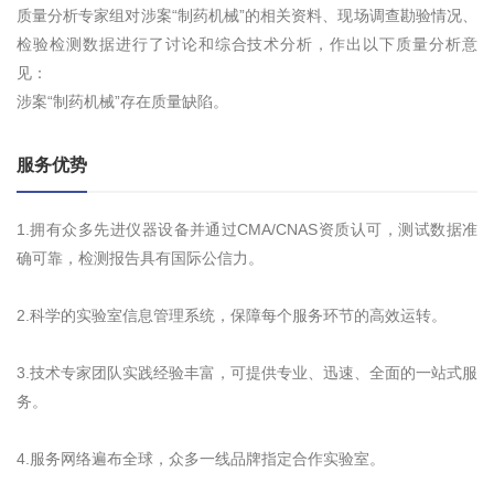
质量分析专家组对涉案“制药机械”的相关资料、现场调查勘验情况、
检验检测数据进行了讨论和综合技术分析，作出以下质量分析意
见：
涉案“制药机械”存在质量缺陷。
服务优势
1.拥有众多先进仪器设备并通过CMA/CNAS资质认可，测试数据准
确可靠，检测报告具有国际公信力。
2.科学的实验室信息管理系统，保障每个服务环节的高效运转。
3.技术专家团队实践经验丰富，可提供专业、迅速、全面的一站式服
务。
4.服务网络遍布全球，众多一线品牌指定合作实验室。