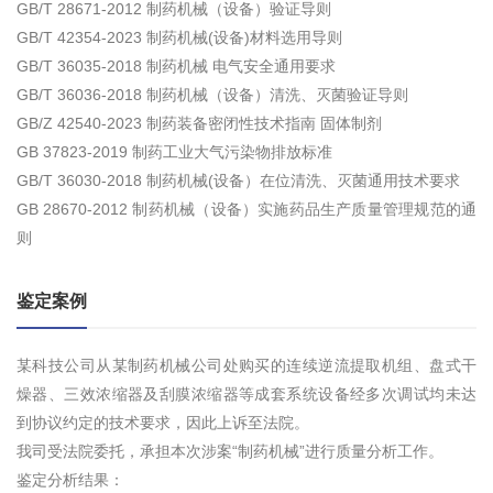
GB/T 28671-2012 制药机械（设备）验证导则
GB/T 42354-2023 制药机械(设备)材料选用导则
GB/T 36035-2018 制药机械 电气安全通用要求
GB/T 36036-2018 制药机械（设备）清洗、灭菌验证导则
GB/Z 42540-2023 制药装备密闭性技术指南 固体制剂
GB 37823-2019 制药工业大气污染物排放标准
GB/T 36030-2018 制药机械(设备）在位清洗、灭菌通用技术要求
GB 28670-2012 制药机械（设备）实施药品生产质量管理规范的通
则
鉴定案例
某科技公司从某制药机械公司处购买的连续逆流提取机组、盘式干
燥器、三效浓缩器及刮膜浓缩器等成套系统设备经多次调试均未达
到协议约定的技术要求，因此上诉至法院。
我司受法院委托，承担本次涉案“制药机械”进行质量分析工作。
鉴定分析结果：