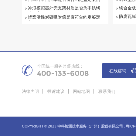
冲浪模拟器外壳支架材质是否为不锈钢
镁合金板
鉴定案例
防腐瓦膨
蜂窝活性炭碘吸附值是否符合约定鉴定
案例
全国统一服务监督热线：
在线咨询
400-133-6008
法律声明
投诉建议
网站地图
联系我们
COPYRIGHT © 2023 中科检测技术服务（广州）股份有限公司 .
粤ICP