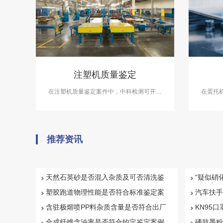
注塑机质量鉴定
在注塑机质量鉴定案件中，中科检测可开展
在蛋托
注塑机质量鉴定服务。
推荐资讯
天然石英砂是否混入杂质及可否清洗鉴
"疑似硝
定案例
鉴定案例
塑胶跑道物理性能是否符合标准鉴定案
汽车扶手
例
例
含驻极熔喷PP料杂质含量是否符合出厂
KN95口
标准鉴定案例
质量鉴定
合成纤维含油率是否符合约定鉴定案例
硒鼓墨粉