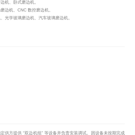
磨边机、卧式磨边机。
磨边机、CNC 数控磨边机。
机、光学玻璃磨边机、汽车玻璃磨边机。
》，约定供方提供 “双边机组” 等设备并负责安装调试。因设备未按期完成