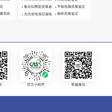
量鉴定
定
氮化铝陶瓷质量鉴
平板电脑质量鉴定
定
囊系统
橱柜质量鉴定
光伏发电项目漏电
原因鉴定
号
官方小程序
客服微信