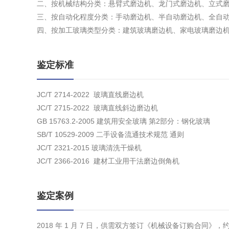
二、按机械结构分类：悬臂式磨边机、龙门式磨边机、立式
三、按自动化程度分类：手动磨边机、半自动磨边机、全自动
四、按加工玻璃类型分类：建筑玻璃磨边机、家电玻璃磨边
鉴定标准
JC/T 2714-2022 玻璃直线磨边机
JC/T 2715-2022 玻璃直线斜边磨边机
GB 15763.2-2005 建筑用安全玻璃 第2部分：钢化玻璃
SB/T 10529-2009 二手设备流通技术规范 通则
JC/T 2321-2015 玻璃清洗干燥机
JC/T 2366-2016 建材工业用干法磨边倒角机
鉴定案例
2018 年 1 月 7 日，供需双方签订《机械设备订购合同