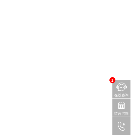
1
在线咨询
留言咨询