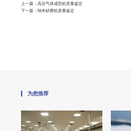
上一篇：
高压气体成型机质量鉴定
下一篇：
纳米砂磨机质量鉴定
为您推荐