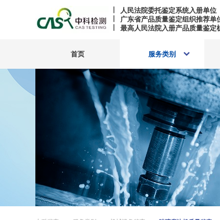
人民法院委托鉴定系统入册单位
广东省产品质量鉴定组织推荐单
最高人民法院入册产品质量鉴定
首页
服务类别