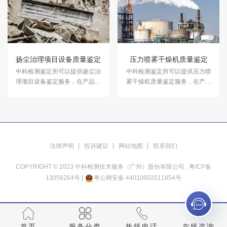
扬尘治理项目设备质量鉴定
压力喷雾干燥机质量鉴定
中科检测鉴定所可以提供扬尘治
中科检测鉴定所可以提供压力喷
理项目设备鉴定服务，在产品设
雾干燥机质量鉴定服务，在产品
计分析、负荷分析和产品质量分
设计分析、负荷分析和产品质量
析等方面做出准确鉴定。
分析等方面做出准确鉴定。
法律声明
投诉建议
网站地图
联系我们
COPYRIGHT © 2023 中科检测技术服务（广州）股份有限公司 .
粤ICP备
13056264号
|
粤公网安备 44010602011854号
首页
服务分类
热线电话
在线咨询