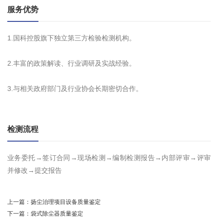
服务优势
1.国科控股旗下独立第三方检验检测机构。
2.丰富的政策解读、行业调研及实战经验。
3.与相关政府部门及行业协会长期密切合作。
检测流程
业务委托→签订合同→现场检测→编制检测报告→内部评审→评审
并修改→提交报告
上一篇：
扬尘治理项目设备质量鉴定
下一篇：
袋式除尘器质量鉴定