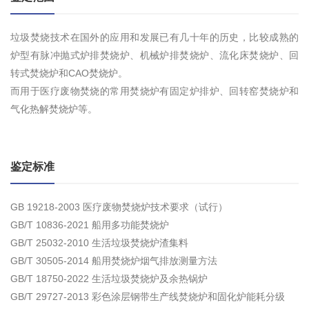
垃圾焚烧技术在国外的应用和发展已有几十年的历史，比较成熟的
炉型有脉冲抛式炉排焚烧炉、机械炉排焚烧炉、流化床焚烧炉、回
转式焚烧炉和CAO焚烧炉。
而用于医疗废物焚烧的常用焚烧炉有固定炉排炉、回转窑焚烧炉和
气化热解焚烧炉等。
鉴定标准
GB 19218-2003 医疗废物焚烧炉技术要求（试行）
GB/T 10836-2021 船用多功能焚烧炉
GB/T 25032-2010 生活垃圾焚烧炉渣集料
GB/T 30505-2014 船用焚烧炉烟气排放测量方法
GB/T 18750-2022 生活垃圾焚烧炉及余热锅炉
GB/T 29727-2013 彩色涂层钢带生产线焚烧炉和固化炉能耗分级