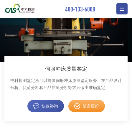
400-133-6008
伺服冲床质量鉴定
中科检测鉴定所可以提供伺服冲床质量鉴定服务，在产品设计
分析、负荷分析和产品质量分析等方面做出准确鉴定。
快速咨询
留言报价