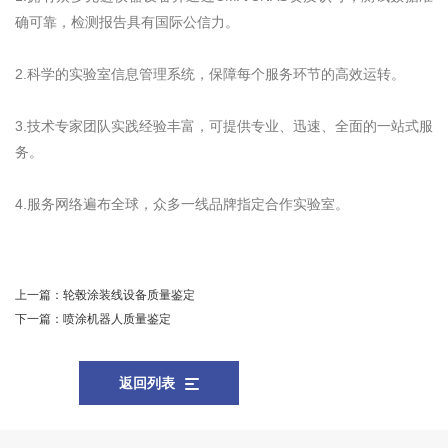
确可靠，检测报告具有国际公信力。
2.科学的实验室信息管理系统，保障每个服务环节的高效运转。
3.技术专家团队实践经验丰富，可提供专业、迅速、全面的一站式服
务。
4.服务网络遍布全球，众多一线品牌指定合作实验室。
上一篇：
轮毂涂装线设备质量鉴定
下一篇：
喷涂机器人质量鉴定
返回列表