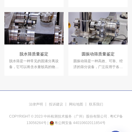
使用寿命和效率。在轴承质量鉴
鉴定服务。
定案件中，中科检测可开展轴承
质量鉴定服务。
脱水筛质量鉴定
圆振动筛质量鉴定
脱水筛是一种常见的固液分离设
圆振动筛是一种高效、可靠、经
备，它可以将含水量较高的物料
济的筛分设备，广泛应用于各个
进行脱水处理，提高物料的品质
领域。在圆振动筛质量鉴定案件
和价值。在脱水筛质量鉴定案件
中，中科检测可开展圆振动筛质
中，中科检测可开展脱水筛质量
量鉴定服务。
鉴定服务。
法律声明
投诉建议
网站地图
联系我们
COPYRIGHT © 2023 中科检测技术服务（广州）股份有限公司 .
粤ICP备
13056264号
|
粤公网安备 44010602011854号