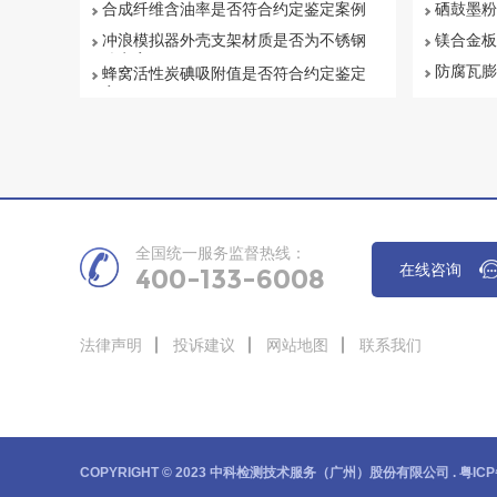
合成纤维含油率是否符合约定鉴定案例
硒鼓墨粉
冲浪模拟器外壳支架材质是否为不锈钢
镁合金板
鉴定案例
防腐瓦膨
蜂窝活性炭碘吸附值是否符合约定鉴定
案例
全国统一服务监督热线：
在线咨询
400-133-6008
法律声明
投诉建议
网站地图
联系我们
COPYRIGHT © 2023 中科检测技术服务（广州）股份有限公司 .
粤ICP