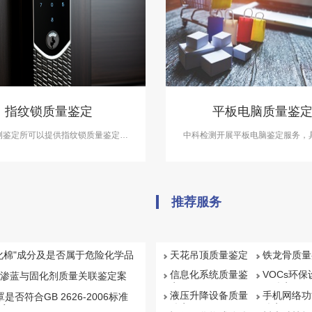
指纹锁质量鉴定
平板电脑质量鉴
测鉴定所可以提供指纹锁质量鉴定服
中科检测开展平板电脑鉴定服务，
产品设计分析和产品质量分析等方面
鉴定资质能力。
做出准确鉴定。
推荐服务
化棉"成分及是否属于危险化学品
天花吊顶质量鉴定
铁龙骨质量
信息化系统质量鉴
VOCs环
渗蓝与固化剂质量关联鉴定案
定
量鉴定
液压升降设备质量
手机网络功
罩是否符合GB 2626-2006标准
鉴定
鉴定
案例