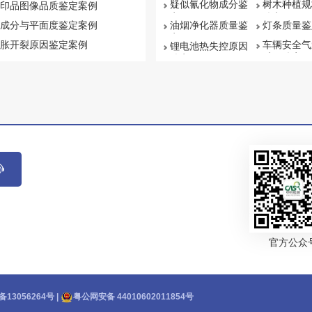
疑似氰化物成分鉴
树木种植规
印品图像品质鉴定案例
定
鉴定
成分与平面度鉴定案例
油烟净化器质量鉴
灯条质量鉴
定
胀开裂原因鉴定案例
车辆安全气
锂电池热失控原因
质量鉴定
鉴定
官方公众
备13056264号
|
粤公网安备 44010602011854号