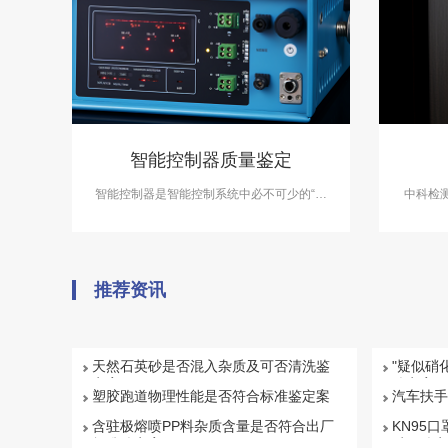
智能控制器质量鉴定
智能控制器是智能控制系统中必不可少的“神
中科检
经中枢”，主要行使控制信息、反馈信息等功
务，在
能。在智能控制器质量鉴定案件中，中科检
测可开展智能控制器质量鉴定服务。
推荐资讯
天然石英砂是否混入杂质及可否清洗鉴
"疑似硝
定案例
鉴定案例
塑胶跑道物理性能是否符合标准鉴定案
汽车扶手
例
例
含驻极熔喷PP料杂质含量是否符合出厂
KN95口
标准鉴定案例
质量鉴定