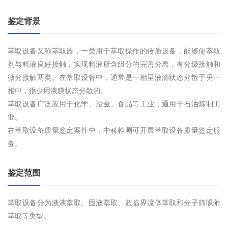
鉴定背景
萃取设备又称萃取器，一类用于萃取操作的传质设备，能够使萃取
剂与料液良好接触，实现料液所含组分的完善分离，有分级接触和
微分接触两类。在萃取设备中，通常是一相呈液滴状态分散于另一
相中，很少用液膜状态分散的。
萃取设备广泛应用于化学、冶金、食品等工业，通用于石油炼制工
业。
在萃取设备质量鉴定案件中，中科检测可开展萃取设备质量鉴定服
务。
鉴定范围
萃取设备分为液液萃取、固液萃取、超临界流体萃取和分子筛吸附
萃取等类型。