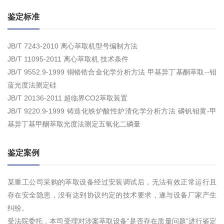
鉴定标准
JB/T 7243-2010 离心萃取机型号编制方法
JB/T 11095-2011 离心萃取机 技术条件
JB/T 9552.9-1999 铜铬锆合金化学分析方法 甲基异丁基酮萃取--钼
蓝光度法测定硅
JB/T 20136-2011 超临界CO2萃取装置
JB/T 9220.9-1999 铸造化铁炉酸性炉渣化学分析方法 磷钒钼黄-甲
基异丁基甲酮萃取光度法测定五氧化二磷量
鉴定案例
某重工公司采购的萃取设备经过安装调试后，无法有效正常运行且
存在安全隐患，没有达到协议约定的技术要求，遂与设备厂家产生
纠纷。
受法院委托，本司受理对涉案萃取设备“是否存在质量问题”进行鉴定