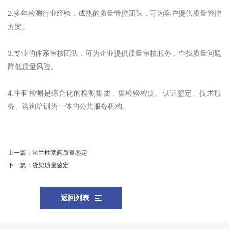
2.多年检测行业经验，成熟的质量管控团队，可为客户提供质量管控
方案。
3.专业的体系审核团队，可为企业提供质量审核服务，查找质量问题
降低质量风险。
4.中科检测是综合化的检测集团，集检验检测、认证鉴定、技术服
务、咨询培训为一体的公共服务机构。
上一篇：
法兰柱塞阀质量鉴定
下一篇：
货架质量鉴定
返回列表