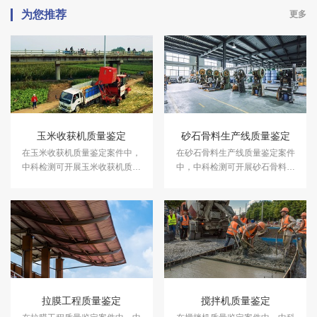
为您推荐
更多
玉米收获机质量鉴定
砂石骨料生产线质量鉴定
在玉米收获机质量鉴定案件中，
在砂石骨料生产线质量鉴定案件
中科检测可开展玉米收获机质量
中，中科检测可开展砂石骨料生
鉴定服务。
产线质量鉴定服务。
拉膜工程质量鉴定
搅拌机质量鉴定