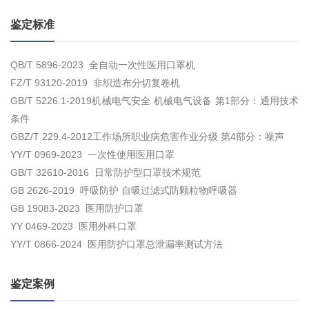
鉴定标准
QB/T 5896-2023 全自动一次性医用口罩机
FZ/T 93120-2019 非织造布分切复卷机
GB/T 5226.1-2019机械电气安全 机械电气设备 第1部分：通用技术
条件
GBZ/T 229.4-2012工作场所职业病危害作业分级 第4部分：噪声
YY/T 0969-2023 一次性使用医用口罩
GB/T 32610-2016 日常防护型口罩技术规范
GB 2626-2019 呼吸防护 自吸过滤式防颗粒物呼吸器
GB 19083-2023 医用防护口罩
YY 0469-2023 医用外科口罩
YY/T 0866-2024 医用防护口罩总泄漏率测试方法
鉴定案例