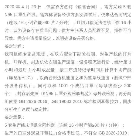
2020 年 4 月 23 日，供需双方签订《销售合同》，需方采购 5 套
N95 口罩生产线。需方称设备经供方多次调试后，仍未达合同约定
（连续 16 小时产能≥80 片 / 分钟），且切刀辊无法连续工作 16 小
时，认为设备存在质量问题；供方主张系人员配置不足、操作不当
导致。需方申请质量鉴定，以明确设备是否合格。
鉴定过程：
我司组织专家赴现场，在双方配合下勘验检测。对生产线的打片
机、耳焊机、封边机依次测生产速度：设备稳态运行后，统计第 1
小时和最后 1 小时成品量，按工序流转记录时间并计算平均产能
（详见附件 C），以两台封边机速度之和为整条线速度（测试中部
分设备停机）。同时取样 1001 个成品口罩（每条线至少 200
个），封存后先按《KN95 口罩外观检验规范》做外观检测，再分两
组依据 GB 2626-2019、GB 19083-2010 标准检测耳带拉力，同步
分析生产速度与稳定性。
鉴定意见：
5 套生产线未满足合同约定（连续 16 小时产能≥80 片 / 分钟）；
生产的口罩外观及耳带拉力合格率过低，不符合 GB 2626-2019、