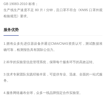
GB 19083-2010 标准；
生产线生产速度不足 80 片 / 分钟，且口罩不符合《KN95 口罩外观
检验规范》要求。
服务优势
1.拥有众多先进仪器设备并通过CMA/CNAS资质认可，测试数据准
确可靠，检测报告具有国际公信力。
2.科学的实验室信息管理系统，保障每个服务环节的高效运转。
3.技术专家团队实践经验丰富，可提供专业、迅速、全面的一站式服
务。
4.服务网络遍布全球，众多一线品牌指定合作实验室。