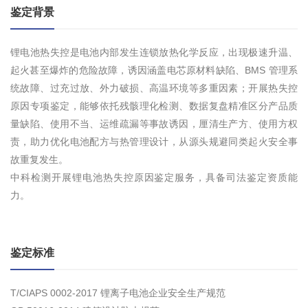
鉴定背景
锂电池热失控是电池内部发生连锁放热化学反应，出现极速升温、
起火甚至爆炸的危险故障，诱因涵盖电芯原材料缺陷、BMS 管理系
统故障、过充过放、外力破损、高温环境等多重因素；开展热失控
原因专项鉴定，能够依托残骸理化检测、数据复盘精准区分产品质
量缺陷、使用不当、运维疏漏等事故诱因，厘清生产方、使用方权
责，助力优化电池配方与热管理设计，从源头规避同类起火安全事
故重复发生。
中科检测开展锂电池热失控原因鉴定服务，具备司法鉴定资质能
力。
鉴定标准
T/CIAPS 0002-2017 锂离子电池企业安全生产规范