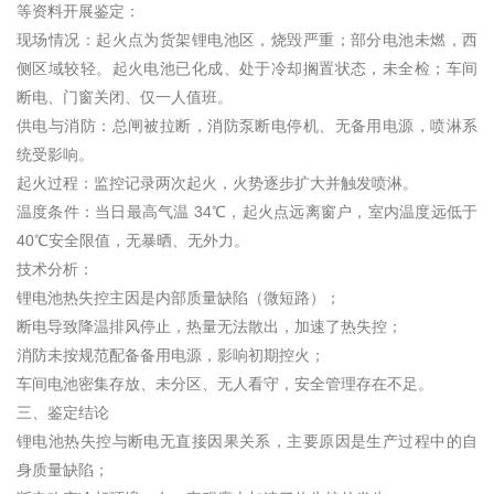
等资料开展鉴定：
现场情况：起火点为货架锂电池区，烧毁严重；部分电池未燃，西
侧区域较轻。起火电池已化成、处于冷却搁置状态，未全检；车间
断电、门窗关闭、仅一人值班。
供电与消防：总闸被拉断，消防泵断电停机、无备用电源，喷淋系
统受影响。
起火过程：监控记录两次起火，火势逐步扩大并触发喷淋。
温度条件：当日最高气温 34℃，起火点远离窗户，室内温度远低于
40℃安全限值，无暴晒、无外力。
技术分析：
锂电池热失控主因是内部质量缺陷（微短路）；
断电导致降温排风停止，热量无法散出，加速了热失控；
消防未按规范配备备用电源，影响初期控火；
车间电池密集存放、未分区、无人看守，安全管理存在不足。
三、鉴定结论
锂电池热失控与断电无直接因果关系，主要原因是生产过程中的自
身质量缺陷；