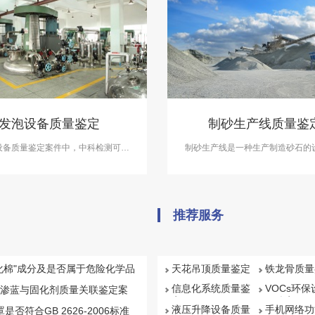
发泡设备质量鉴定
制砂生产线质量鉴
设备质量鉴定案件中，中科检测可开
制砂生产线是一种生产制造砂石的
发泡设备质量质量鉴定服务。
括破碎机、筛分机、洗沙机、输送
制砂生产线质量鉴定案件中，中科
展制砂生产线质量鉴定服务
推荐服务
化棉"成分及是否属于危险化学品
天花吊顶质量鉴定
铁龙骨质量
信息化系统质量鉴
VOCs环
渗蓝与固化剂质量关联鉴定案
定
量鉴定
液压升降设备质量
手机网络功
罩是否符合GB 2626-2006标准