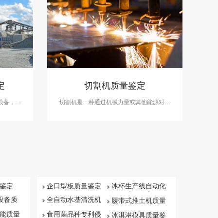
定
切割机质量鉴定
设备，包
切割机是一种通过机械力量或其他能源对材
机等。在
料进行切割或分离的机械设备，广泛应用于
检测可开
工业生产、建筑施工、汽车制造、木材加工
。
等领域。在切割机质量鉴定案件中，中科检
测可开展切割机质量鉴定服务。
鉴定
企口型板质量鉴定
冰杯生产线自动化
设备质量鉴定
保设备质
全自动水基清洗机
履带式推土机质量
质量鉴定
鉴定
能质量
食用菌品种专利侵
冰淇淋模具质量鉴