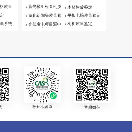
权鉴定
定
格质量
背光模组检查机质
木材树龄鉴定
量鉴定
定
氮化铝陶瓷质量鉴
平板电脑质量鉴定
定
囊系统
橱柜质量鉴定
光伏发电项目漏电
原因鉴定
号
官方小程序
客服微信