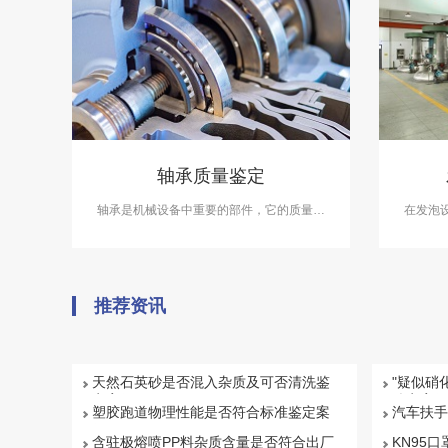
轴承质量鉴定
轴承是机械设备中重要的部件，它的质量直
在发泡
接影响到机械设备的使用寿命和效率。在轴
展
承质量鉴定案件中，中科检测可开展轴承质
量鉴定服务。
推荐资讯
天然石英砂是否混入杂质及可否清洗鉴
"疑似硝
定案例
鉴定案例
塑胶跑道物理性能是否符合标准鉴定案
汽车扶手
例
例
含驻极熔喷PP料杂质含量是否符合出厂
KN95口