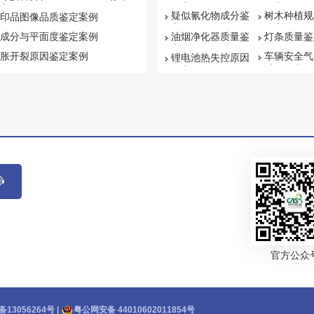
鉴定
鉴定
案例
疑似氰化物成分鉴
树木种植规
印品图像品质鉴定案例
定
鉴定
成分与平面度鉴定案例
油烟净化器质量鉴
灯条质量鉴
定
胀开裂原因鉴定案例
车辆安全气
锂电池热失控原因
质量鉴定
鉴定
官方公众
备13056264号
|
粤公网安备 44010602011854号