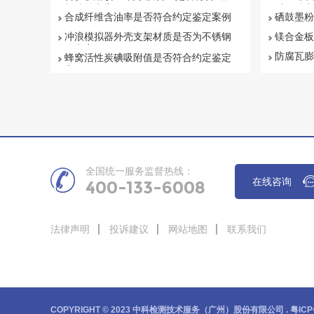
标准鉴定案例
质量鉴定
合成纤维含油率是否符合约定鉴定案例
硒鼓墨粉
冲浪模拟器外壳支架材质是否为不锈钢
镁合金板
鉴定案例
防腐瓦膨
蜂窝活性炭碘吸附值是否符合约定鉴定
案例
全国统一服务监督热线：
在线咨询
400-133-6008
法律声明
投诉建议
网站地图
联系我们
COPYRIGHT © 2023 中科检测技术服务（广州）股份有限公司 .
粤ICP