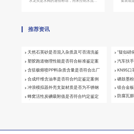
水龙头是水阀的通俗称谓，用来控制水流的
​集装
大小开关，有节水的功效。现在，越来越多
装卸，可
的消费者选购水龙头，都会从材质、功能、
柜”。
造型等多方面来综合考虑。中科检测可提供
水龙头质量鉴定服务。
推荐资讯
天然石英砂是否混入杂质及可否清洗鉴
"疑似硝
定案例
鉴定案例
塑胶跑道物理性能是否符合标准鉴定案
汽车扶手
例
例
含驻极熔喷PP料杂质含量是否符合出厂
KN95口
标准鉴定案例
质量鉴定
合成纤维含油率是否符合约定鉴定案例
硒鼓墨粉
冲浪模拟器外壳支架材质是否为不锈钢
镁合金板
鉴定案例
防腐瓦膨
蜂窝活性炭碘吸附值是否符合约定鉴定
案例