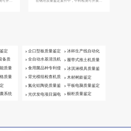
测可开展
在钢坯质量鉴定案件中，中科检测可开展钢
坯质量鉴定服务。
鉴定
企口型板质量鉴定
冰杯生产线自动化
设备质量鉴定
保设备质
全自动水基清洗机
履带式推土机质量
质量鉴定
鉴定
能质量
食用菌品种专利侵
冰淇淋模具质量鉴
权鉴定
定
格质量
背光模组检查机质
木材树龄鉴定
量鉴定
定
氮化铝陶瓷质量鉴
平板电脑质量鉴定
定
囊系统
橱柜质量鉴定
光伏发电项目漏电
原因鉴定