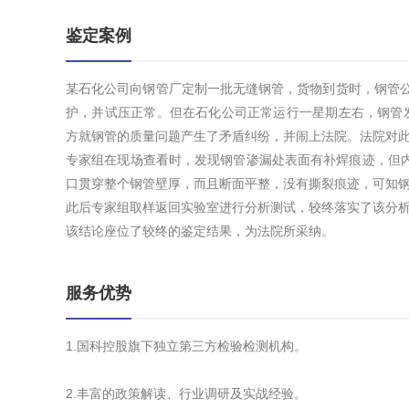
鉴定案例
某石化公司向钢管厂定制一批无缝钢管，货物到货时，钢管公
护，并试压正常。但在石化公司正常运行一星期左右，钢管
方就钢管的质量问题产生了矛盾纠纷，并闹上法院。法院对
专家组在现场查看时，发现钢管渗漏处表面有补焊痕迹，但
口贯穿整个钢管壁厚，而且断面平整，没有撕裂痕迹，可知
此后专家组取样返回实验室进行分析测试，较终落实了该分
该结论座位了较终的鉴定结果，为法院所采纳。
服务优势
1.国科控股旗下独立第三方检验检测机构。
2.丰富的政策解读、行业调研及实战经验。