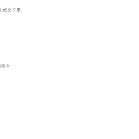
。
电线套管用。
无缝钢管