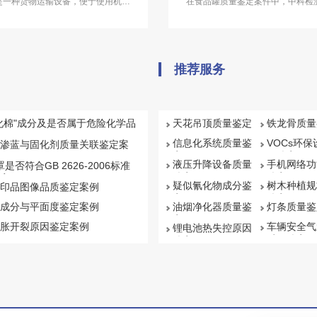
箱是一种货物运输设备，便于使用机械
在食品罐质量鉴定案件中，中科检
长期反复使用，也称作“货箱”或“货
食品罐质量鉴定服务。
中科检测开展集装箱质量鉴定服务。
推荐服务
化棉"成分及是否属于危险化学品
天花吊顶质量鉴定
铁龙骨质量
信息化系统质量鉴
VOCs环
渗蓝与固化剂质量关联鉴定案
定
量鉴定
液压升降设备质量
手机网络功
罩是否符合GB 2626-2006标准
鉴定
鉴定
案例
疑似氰化物成分鉴
树木种植规
印品图像品质鉴定案例
定
鉴定
成分与平面度鉴定案例
油烟净化器质量鉴
灯条质量鉴
定
胀开裂原因鉴定案例
车辆安全气
锂电池热失控原因
质量鉴定
鉴定