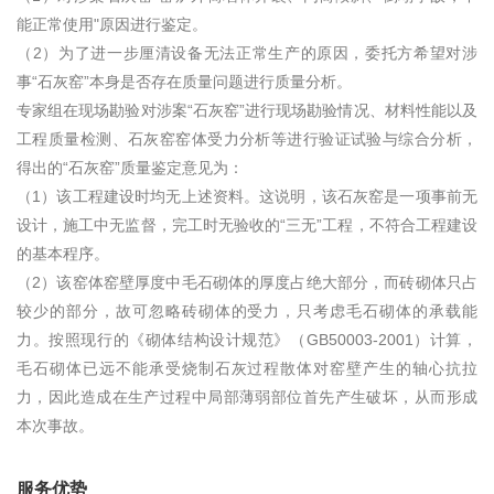
能正常使用"原因进行鉴定。
（2）为了进一步厘清设备无法正常生产的原因，委托方希望对涉
事“石灰窑”本身是否存在质量问题进行质量分析。
专家组在现场勘验对涉案“石灰窑”进行现场勘验情况、材料性能以及
工程质量检测、石灰窑窑体受力分析等进行验证试验与综合分析，
得出的“石灰窑”质量鉴定意见为：
（1）该工程建设时均无上述资料。这说明，该石灰窑是一项事前无
设计，施工中无监督，完工时无验收的“三无”工程，不符合工程建设
的基本程序。
（2）该窑体窑壁厚度中毛石砌体的厚度占绝大部分，而砖砌体只占
较少的部分，故可忽略砖砌体的受力，只考虑毛石砌体的承载能
力。按照现行的《砌体结构设计规范》（GB50003-2001）计算，
毛石砌体已远不能承受烧制石灰过程散体对窑壁产生的轴心抗拉
力，因此造成在生产过程中局部薄弱部位首先产生破坏，从而形成
本次事故。
服务优势