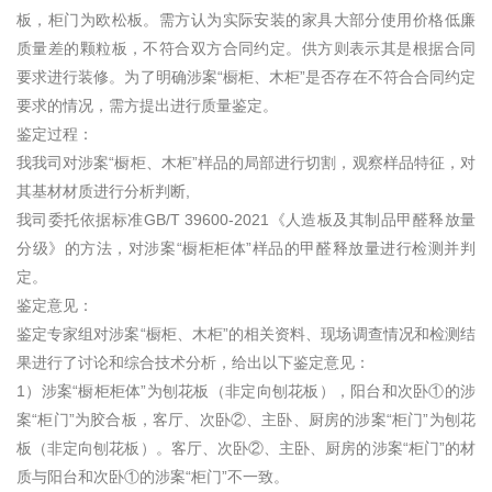
板，柜门为欧松板。需方认为实际安装的家具大部分使用价格低廉
质量差的颗粒板，不符合双方合同约定。供方则表示其是根据合同
要求进行装修。为了明确涉案“橱柜、木柜”是否存在不符合合同约定
要求的情况，需方提出进行质量鉴定。
鉴定过程：
我我司对涉案“橱柜、木柜”样品的局部进行切割，观察样品特征，对
其基材材质进行分析判断,
我司委托依据标准GB/T 39600-2021《人造板及其制品甲醛释放量
分级》的方法，对涉案“橱柜柜体”样品的甲醛释放量进行检测并判
定。
鉴定意见：
鉴定专家组对涉案“橱柜、木柜”的相关资料、现场调查情况和检测结
果进行了讨论和综合技术分析，给出以下鉴定意见：
1）涉案“橱柜柜体”为刨花板（非定向刨花板），阳台和次卧①的涉
案“柜门”为胶合板，客厅、次卧②、主卧、厨房的涉案“柜门”为刨花
板（非定向刨花板）。客厅、次卧②、主卧、厨房的涉案“柜门”的材
质与阳台和次卧①的涉案“柜门”不一致。