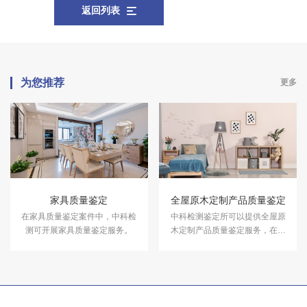
返回列表
为您推荐
更多
家具质量鉴定
全屋原木定制产品质量鉴定
在家具质量鉴定案件中，中科检
中科检测鉴定所可以提供全屋原
测可开展家具质量鉴定服务。
木定制产品质量鉴定服务，在产
品设计分析和产品质量分析等方
面做出准确鉴定。